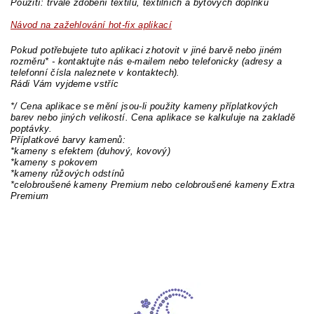
Použití: trvalé zdobení textilu, textilních a bytových doplňků
Návod na zažehlování hot-fix aplikací
Pokud potřebujete tuto aplikaci zhotovit v jiné barvě nebo jiném
rozměru* - kontaktujte nás e-mailem nebo telefonicky (adresy a
telefonní čísla naleznete v kontaktech).
Rádi Vám vyjdeme vstříc
*/ Cena aplikace se mění jsou-li použity kameny příplatkových
barev nebo jiných velikostí. Cena aplikace se kalkuluje na zakladě
poptávky.
Příplatkové barvy kamenů:
*kameny s efektem (duhový, kovový)
*kameny s pokovem
*kameny růžových odstínů
*celobroušené kameny Premium nebo celobroušené kameny Extra
Premium