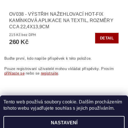
OV038 - VÝSTŘIH NAŽEHLOVACÍ HOT-FIX
KAMÍNKOVÁ APLIKACE NA TEXTIL, ROZMĚRY
CCA 22,4X13,9CM
215 Kč bez DPH
DETAIL
260 Kč
Buďte první, kdo napíše příspěvek k této položce.
Pouze registrovaní uživatelé mohou vkládat příspěvky. Prosím
přihlaste se
nebo se
registrujte
.
Tento web používá soubory cookie. Dalším procházením
tohoto webu vyjadřujete souhlas s jejich používáním.
Zboží.cz
|
Heureka.cz
|
Vyšívací.cz
|
Crystalstyle.cz
NASTAVENÍ