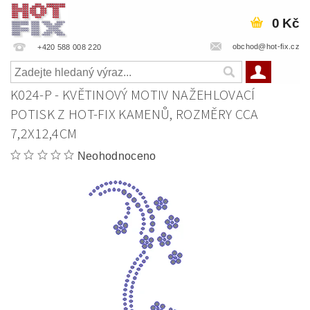
0 Kč
obchod@hot-fix.cz
+420 588 008 220
K024-P - KVĚTINOVÝ MOTIV NAŽEHLOVACÍ
POTISK Z HOT-FIX KAMENŮ, ROZMĚRY CCA
7,2X12,4CM
Neohodnoceno