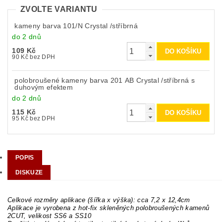
ZVOLTE VARIANTU
kameny barva 101/N Crystal /stříbrná
do 2 dnů
109 Kč
90 Kč bez DPH
polobroušené kameny barva 201 AB Crystal /stříbrná s
duhovým efektem
do 2 dnů
115 Kč
95 Kč bez DPH
POPIS
DISKUZE
Celkové rozměry aplikace (šířka x výška): cca 7,2 x 12,4cm
Aplikace je vyrobena z hot-fix skleněných polobroušených kamenů
2CUT, velikost SS6 a SS10