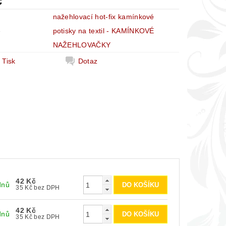
č
nažehlovací hot-fix kamínkové
e
potisky na textil - KAMÍNKOVÉ
NAŽEHLOVAČKY
Tisk
Dotaz
42 Kč
dnů
35 Kč bez DPH
42 Kč
dnů
35 Kč bez DPH