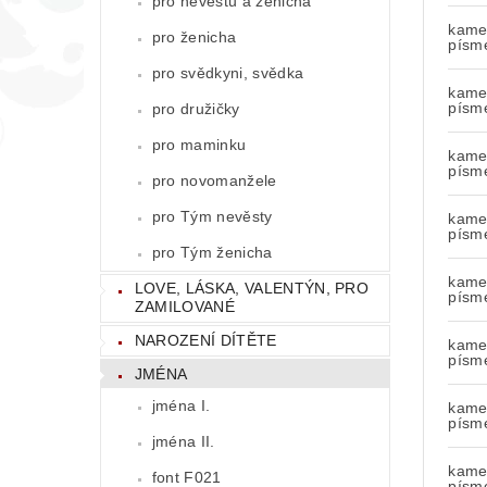
pro nevěstu a ženicha
kamen
pro ženicha
písm
pro svědkyni, svědka
kamen
písm
pro družičky
pro maminku
kamen
písm
pro novomanžele
pro Tým nevěsty
kamen
písm
pro Tým ženicha
kamen
LOVE, LÁSKA, VALENTÝN, PRO
písm
ZAMILOVANÉ
NAROZENÍ DÍTĚTE
kamen
písm
JMÉNA
jména I.
kamen
písm
jména II.
kamen
font F021
písm