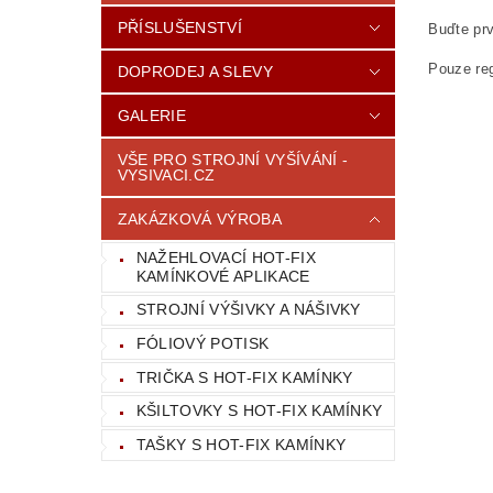
PŘÍSLUŠENSTVÍ
Buďte prv
Pouze reg
DOPRODEJ A SLEVY
GALERIE
VŠE PRO STROJNÍ VYŠÍVÁNÍ -
VYSIVACI.CZ
ZAKÁZKOVÁ VÝROBA
NAŽEHLOVACÍ HOT-FIX
KAMÍNKOVÉ APLIKACE
STROJNÍ VÝŠIVKY A NÁŠIVKY
FÓLIOVÝ POTISK
TRIČKA S HOT-FIX KAMÍNKY
KŠILTOVKY S HOT-FIX KAMÍNKY
TAŠKY S HOT-FIX KAMÍNKY