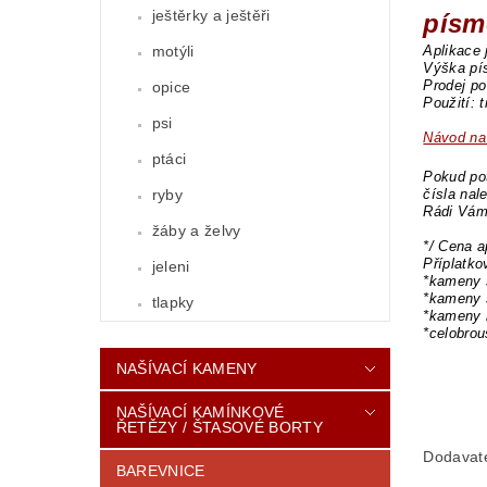
ještěrky a ještěři
písm
Aplikace 
motýli
Výška pí
Prodej po
opice
Použití: 
psi
Návod na 
ptáci
Pokud pot
čísla nal
ryby
Rádi Vám
žáby a želvy
*/ Cena a
Příplatk
jeleni
*kameny 
*kameny 
tlapky
*kameny 
*celobro
NAŠÍVACÍ KAMENY
NAŠÍVACÍ KAMÍNKOVÉ
ŘETĚZY / ŠTASOVÉ BORTY
Dodavat
BAREVNICE