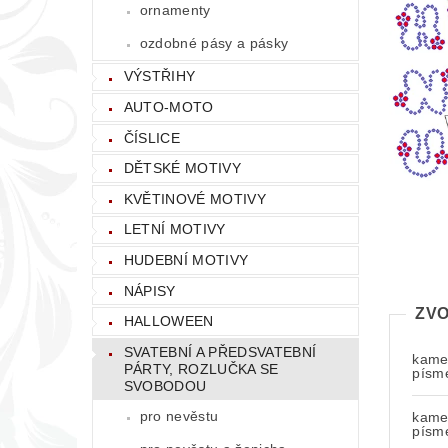
ornamenty
ozdobné pásy a pásky
VÝSTŘIHY
AUTO-MOTO
ČÍSLICE
DĚTSKÉ MOTIVY
KVĚTINOVÉ MOTIVY
LETNÍ MOTIVY
HUDEBNÍ MOTIVY
NÁPISY
ZVO
HALLOWEEN
SVATEBNÍ A PŘEDSVATEBNÍ
kamen
PÁRTY, ROZLUČKA SE
písm
SVOBODOU
pro nevěstu
kamen
písm