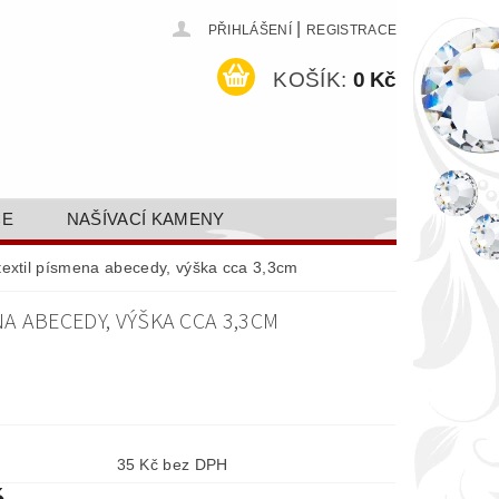
|
PŘIHLÁŠENÍ
REGISTRACE
KOŠÍK:
0 Kč
CE
NAŠÍVACÍ KAMENY
ODEJ A SLEVY
GALERIE
textil písmena abecedy, výška cca 3,3cm
AKTY FA FASHION TUNING, S.R.O.
A ABECEDY, VÝŠKA CCA 3,3CM
DY OCHRANY OSOBNÍCH ÚDAJŮ
35 Kč bez DPH