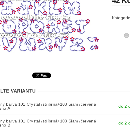
42 K
Kategori
LTE VARIANTU
y barva 101 Crystal /stříbrná+103 Siam /červená
do 2 
eno A
y barva 101 Crystal /stříbrná+103 Siam /červená
do 2 
eno B