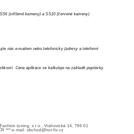
t SS6 (stříbrné kameny) a SS10 (červené kameny)
ujte nás e-mailem nebo telefonicky (adresy a telefonní
elikostí. Cena aplikace se kalkuluje na zakladě poptávky.
- Fashion tuning, s.r.o., Vrahovická 14, 796 01
ČR *** e-mail: obchod@hot-fix.cz