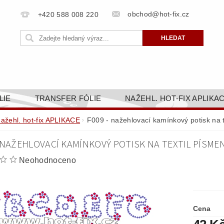
obchod@hot-fix.cz
+420 588 008 220
LIE
TRANSFER FÓLIE
NAŽEHL. HOT-FIX APLIKA
BORTY
BAREVNICE
PŘÍSLUŠENSTVÍ
DOPR
nažehl. hot-fix APLIKACE
F009 - nažehlovací kamínkový potisk na 
ZAKÁZKOVÁ VÝROBA
NAPIŠTE NÁM
KONT
 NAŽEHLOVACÍ KAMÍNKOVÝ POTISK NA TEXTIL PÍSMEN
OBCHODNÍ PODMÍNKY PRO E-SHOP HOT-FIX.CZ
ZÁSA
Neohodnoceno
NÝ OD 14. 1.2025
Cena