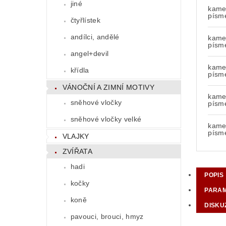
jiné
kamen
písm
čtyřlístek
andílci, andělé
kamen
písm
angel+devil
kamen
křídla
písm
VÁNOČNÍ A ZIMNÍ MOTIVY
kamen
sněhové vločky
písm
sněhové vločky velké
kamen
písm
VLAJKY
ZVÍŘATA
hadi
POPIS
kočky
PARA
koně
DISKU
pavouci, brouci, hmyz