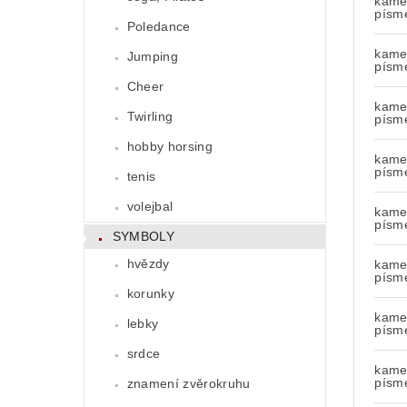
kamen
písm
Poledance
kamen
Jumping
písm
Cheer
kamen
Twirling
písm
hobby horsing
kamen
písm
tenis
volejbal
kamen
písm
SYMBOLY
hvězdy
kamen
písm
korunky
kamen
lebky
písm
srdce
kamen
písm
znamení zvěrokruhu