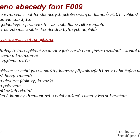
eno abecedy font F009
je vyrobena z hot-fix skleněných polobroušených kamenů 2CUT, velikos
smene cca 3,3cm
 jednotlivých písmenech - viz. nabídka /zvolte variantu
trvalé zdobení textilu, textilních a bytových doplňků
zažehlování hot-fix aplikací
řebujete tuto aplikaci zhotovit v jiné barvě nebo jiném rozměru* - kontakt
eznete v kontaktech).
 vyjdeme vstříc
plikace se mění jsou-li použity kameny příplatkových barev nebo jiných v
ové barvy kamenů:
s efektem (duhový, kovový)
s pokovem
růžových odstínů
ušené kameny Premium nebo celobroušené kameny Extra Premium
el
hot-fix.cz 
Prostějov, 