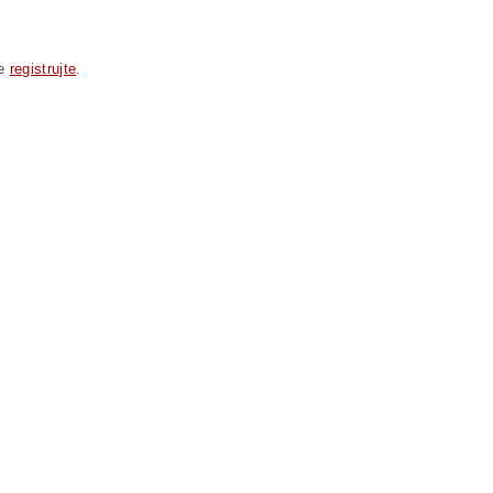
se
registrujte
.