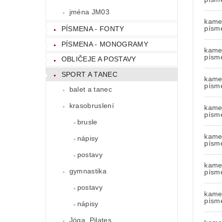
jména JM03
kamen
písm
PÍSMENA - FONTY
PÍSMENA - MONOGRAMY
kamen
písm
OBLIČEJE A POSTAVY
SPORT A TANEC
kamen
písm
balet a tanec
krasobruslení
kamen
písm
brusle
kamen
nápisy
písm
postavy
kamen
gymnastika
písm
postavy
kamen
písm
nápisy
Jóga, Pilates