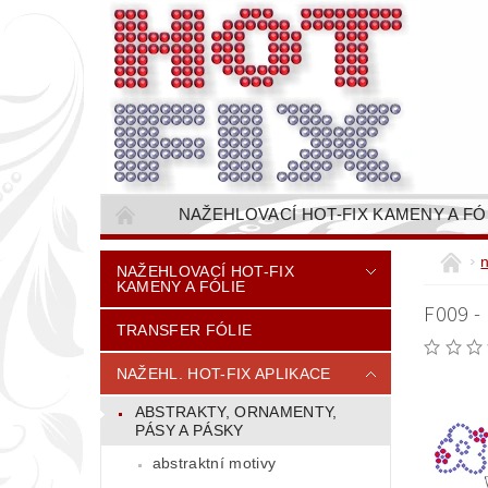
NAŽEHLOVACÍ HOT-FIX KAMENY A FÓ
NAŠÍVACÍ KAMÍNKOVÉ ŘETĚZY / ŠTASOVÉ 
NAŽEHLOVACÍ HOT-FIX
KAMENY A FÓLIE
VŠE PRO STROJNÍ VYŠÍVÁNÍ - VYSIVACI.CZ
F009 -
TRANSFER FÓLIE
BAREVNICE KAMENŮ
NÁVODY
CENÍK DOPRAVY (NÁKLADŮ EXPEDICE) PLAT
NAŽEHL. HOT-FIX APLIKACE
ABSTRAKTY, ORNAMENTY,
PÁSY A PÁSKY
abstraktní motivy