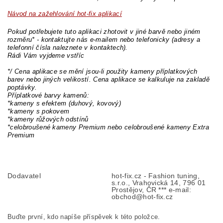
Návod na zažehlování hot-fix aplikací
Pokud potřebujete tuto aplikaci zhotovit v jiné barvě nebo jiném
rozměru* - kontaktujte nás e-mailem nebo telefonicky (adresy a
telefonní čísla naleznete v kontaktech).
Rádi Vám vyjdeme vstříc
*/ Cena aplikace se mění jsou-li použity kameny příplatkových
barev nebo jiných velikostí. Cena aplikace se kalkuluje na zakladě
poptávky.
Příplatkové barvy kamenů:
*kameny s efektem (duhový, kovový)
*kameny s pokovem
*kameny růžových odstínů
*celobroušené kameny Premium nebo celobroušené kameny Extra
Premium
Dodavatel
hot-fix.cz - Fashion tuning,
s.r.o., Vrahovická 14, 796 01
Prostějov, ČR *** e-mail:
obchod@hot-fix.cz
Buďte první, kdo napíše příspěvek k této položce.