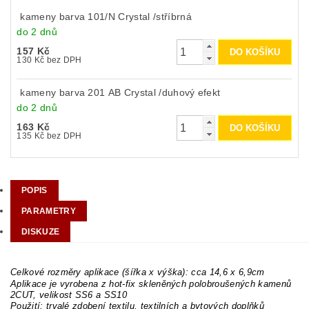
kameny barva 101/N Crystal /stříbrná
do 2 dnů
157 Kč
130 Kč bez DPH
kameny barva 201 AB Crystal /duhový efekt
do 2 dnů
163 Kč
135 Kč bez DPH
POPIS
PARAMETRY
DISKUZE
Celkové rozměry aplikace (šířka x výška): cca 14,6 x 6,9cm
Aplikace je vyrobena z hot-fix skleněných polobroušených kamenů
2CUT, velikost SS6 a SS10
Použití: trvalé zdobení textilu, textilních a bytových doplňků