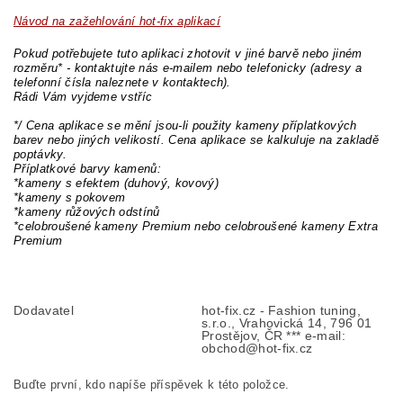
Návod na zažehlování hot-fix aplikací
Pokud potřebujete tuto aplikaci zhotovit v jiné barvě nebo jiném
rozměru* - kontaktujte nás e-mailem nebo telefonicky (adresy a
telefonní čísla naleznete v kontaktech).
Rádi Vám vyjdeme vstříc
*/ Cena aplikace se mění jsou-li použity kameny příplatkových
barev nebo jiných velikostí. Cena aplikace se kalkuluje na zakladě
poptávky.
Příplatkové barvy kamenů:
*kameny s efektem (duhový, kovový)
*kameny s pokovem
*kameny růžových odstínů
*celobroušené kameny Premium nebo celobroušené kameny Extra
Premium
Dodavatel
hot-fix.cz - Fashion tuning,
s.r.o., Vrahovická 14, 796 01
Prostějov, ČR *** e-mail:
obchod@hot-fix.cz
Buďte první, kdo napíše příspěvek k této položce.