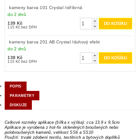
kameny barva 101 Crystal /stříbrná
do 2 dnů
139 Kč
115 Kč bez DPH
kameny barva 201 AB Crystal /duhový efekt
do 2 dnů
139 Kč
115 Kč bez DPH
POPIS
PARAMETRY
DISKUZE
Celkové rozměry aplikace (šířka x výška): cca 13,9 x 9,5cm
Aplikace je vyrobena z hot-fix skleněných broušených nebo
polobroušených kamenů, velikost SS6 a SS10
Použití: trvalé zdobení textilu, textilních a bytových doplňků