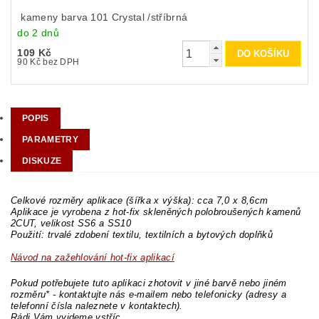
kameny barva 101 Crystal /stříbrná
do 2 dnů
109 Kč
90 Kč bez DPH
POPIS
PARAMETRY
DISKUZE
Celkové rozměry aplikace (šířka x výška): cca 7,0 x 8,6cm
Aplikace je vyrobena z hot-fix skleněných polobroušených kamenů
2CUT, velikost SS6 a SS10
Použití: trvalé zdobení textilu, textilních a bytových doplňků
Návod na zažehlování hot-fix aplikací
Pokud potřebujete tuto aplikaci zhotovit v jiné barvě nebo jiném
rozměru* - kontaktujte nás e-mailem nebo telefonicky (adresy a
telefonní čísla naleznete v kontaktech).
Rádi Vám vyjdeme vstříc