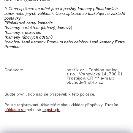
*/ Cena aplikace se mění jsou-li použity kameny příplatkových
barev nebo jiných velikostí. Cena aplikace se kalkuluje na zakladě
poptávky.
Příplatkové barvy kamenů:
*kameny s efektem (duhový, kovový)
*kameny s pokovem
*kameny růžových odstínů
*celobroušené kameny Premium nebo celobroušené kameny Extra
Premium
Dodavatel
hot-fix.cz - Fashion tuning,
s.r.o., Vrahovická 14, 796 01
Prostějov, ČR *** e-mail:
obchod@hot-fix.cz
Buďte první, kdo napíše příspěvek k této položce.
Pouze registrovaní uživatelé mohou vkládat příspěvky. Prosím
přihlaste se
nebo se
registrujte
.