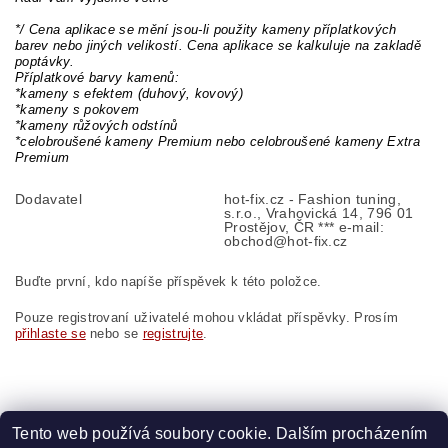
*/ Cena aplikace se mění jsou-li použity kameny příplatkových
barev nebo jiných velikostí. Cena aplikace se kalkuluje na zakladě
poptávky.
Příplatkové barvy kamenů:
*kameny s efektem (duhový, kovový)
*kameny s pokovem
*kameny růžových odstínů
*celobroušené kameny Premium nebo celobroušené kameny Extra
Premium
Dodavatel
hot-fix.cz - Fashion tuning,
s.r.o., Vrahovická 14, 796 01
Prostějov, ČR *** e-mail:
obchod@hot-fix.cz
Buďte první, kdo napíše příspěvek k této položce.
Pouze registrovaní uživatelé mohou vkládat příspěvky. Prosím
přihlaste se
nebo se
registrujte
.
Tento web používá soubory cookie. Dalším procházením