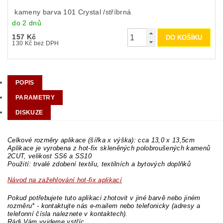
kameny barva 101 Crystal /stříbrná
do 2 dnů
157 Kč
130 Kč bez DPH
POPIS
PARAMETRY
DISKUZE
Celkové rozměry aplikace (šířka x výška): cca 13,0 x 13,5cm
Aplikace je vyrobena z hot-fix skleněných polobroušených kamenů
2CUT, velikost SS6 a SS10
Použití: trvalé zdobení textilu, textilních a bytových doplňků
Návod na zažehlování hot-fix aplikací
Pokud potřebujete tuto aplikaci zhotovit v jiné barvě nebo jiném
rozměru* - kontaktujte nás e-mailem nebo telefonicky (adresy a
telefonní čísla naleznete v kontaktech).
Rádi Vám vyjdeme vstříc