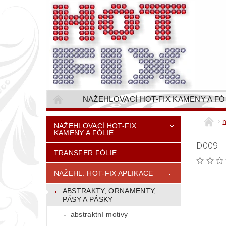
NAŽEHLOVACÍ HOT-FIX KAMENY A FÓ
NAŠÍVACÍ KAMÍNKOVÉ ŘETĚZY / ŠTASOVÉ 
NAŽEHLOVACÍ HOT-FIX
KAMENY A FÓLIE
VŠE PRO STROJNÍ VYŠÍVÁNÍ - VYSIVACI.CZ
D009 -
TRANSFER FÓLIE
BAREVNICE KAMENŮ
NÁVODY
CENÍK DOPRAVY (NÁKLADŮ EXPEDICE) PLAT
NAŽEHL. HOT-FIX APLIKACE
ABSTRAKTY, ORNAMENTY,
PÁSY A PÁSKY
abstraktní motivy