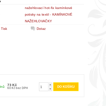
č
nažehlovací hot-fix kamínkové
e
potisky na textil - KAMÍNKOVÉ
NAŽEHLOVAČKY
Tisk
Dotaz
73 Kč
dnů
60 Kč bez DPH