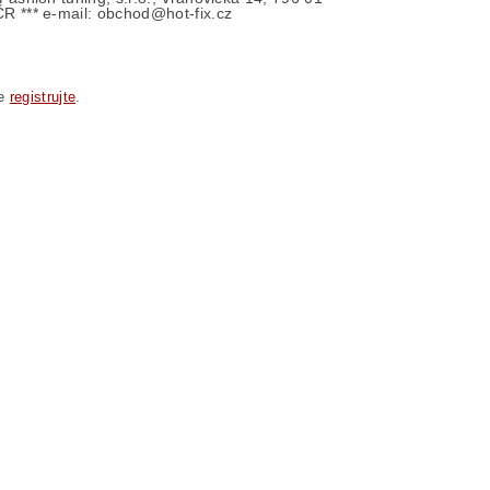
ČR *** e-mail: obchod@hot-fix.cz
se
registrujte
.