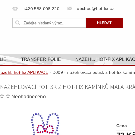
obchod@hot-fix.cz
+420 588 008 220
LIE
TRANSFER FÓLIE
NAŽEHL. HOT-FIX APLIKA
BORTY
BAREVNICE
PŘÍSLUŠENSTVÍ
DOPR
nažehl. hot-fix APLIKACE
D009 - nažehlovací potisk z hot-fix kamí
ZAKÁZKOVÁ VÝROBA
NAPIŠTE NÁM
KONT
 NAŽEHLOVACÍ POTISK Z HOT-FIX KAMÍNKŮ MALÁ KRÁ
OBCHODNÍ PODMÍNKY PRO E-SHOP HOT-FIX.CZ
ZÁSA
Neohodnoceno
NÝ OD 14. 1.2025
Cena