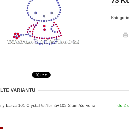
73 K
Kategori
LTE VARIANTU
y barva 101 Crystal /stříbrná+103 Siam /červená
do 2 