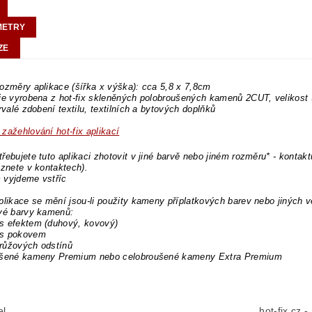
METRY
ZE
ozměry aplikace (šířka x výška): cca 5,8 x 7,8cm
 je vyrobena z hot-fix skleněných polobroušených kamenů 2CUT, velikos
trvalé zdobení textilu, textilních a bytových doplňků
zažehlování hot-fix aplikací
řebujete tuto aplikaci zhotovit v jiné barvě nebo jiném rozměru* - kontakt
eznete v kontaktech).
 vyjdeme vstříc
plikace se mění jsou-li použity kameny příplatkových barev nebo jiných v
ové barvy kamenů:
s efektem (duhový, kovový)
s pokovem
růžových odstínů
ušené kameny Premium nebo celobroušené kameny Extra Premium
el
hot-fix.cz 