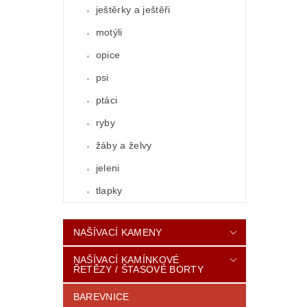
ještěrky a ještěři
motýli
opice
psi
ptáci
ryby
žáby a želvy
jeleni
tlapky
NAŠÍVACÍ KAMENY
NAŠÍVACÍ KAMÍNKOVÉ
ŘETĚZY / ŠTASOVÉ BORTY
BAREVNICE