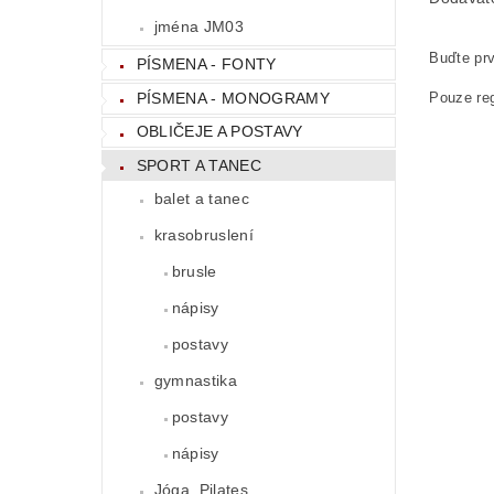
jména JM03
Buďte prv
PÍSMENA - FONTY
PÍSMENA - MONOGRAMY
Pouze reg
OBLIČEJE A POSTAVY
SPORT A TANEC
balet a tanec
krasobruslení
brusle
nápisy
postavy
gymnastika
postavy
nápisy
Jóga, Pilates