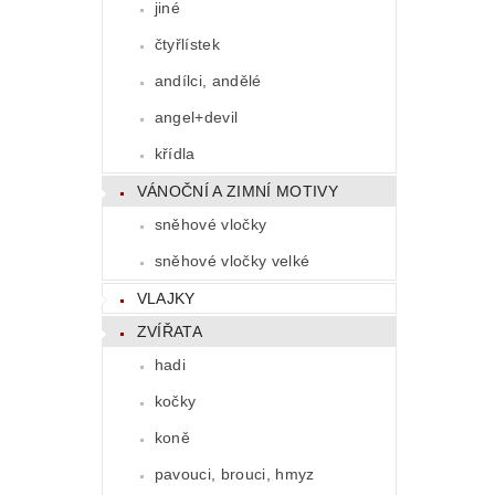
jiné
čtyřlístek
andílci, andělé
angel+devil
křídla
VÁNOČNÍ A ZIMNÍ MOTIVY
sněhové vločky
sněhové vločky velké
VLAJKY
ZVÍŘATA
hadi
kočky
koně
pavouci, brouci, hmyz