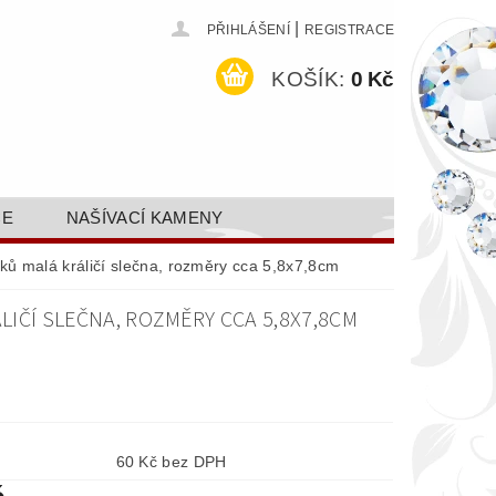
|
PŘIHLÁŠENÍ
REGISTRACE
KOŠÍK:
0 Kč
CE
NAŠÍVACÍ KAMENY
ODEJ A SLEVY
GALERIE
nků malá králičí slečna, rozměry cca 5,8x7,8cm
AKTY FA FASHION TUNING, S.R.O.
LIČÍ SLEČNA, ROZMĚRY CCA 5,8X7,8CM
DY OCHRANY OSOBNÍCH ÚDAJŮ
60 Kč bez DPH