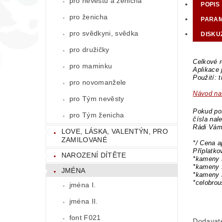
pro nevěstu a ženicha
POPIS
pro ženicha
PARA
pro svědkyni, svědka
DISKU
pro družičky
Celkové r
pro maminku
Aplikace
Použití: 
pro novomanžele
Návod na 
pro Tým nevěsty
Pokud pot
pro Tým ženicha
čísla nal
Rádi Vám
LOVE, LÁSKA, VALENTÝN, PRO
ZAMILOVANÉ
*/ Cena a
Příplatk
NAROZENÍ DÍTĚTE
*kameny 
*kameny 
JMÉNA
*kameny 
*celobro
jména I.
jména II.
font F021
Dodavat