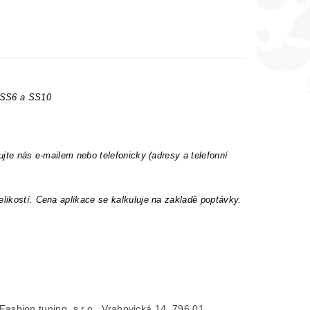
t SS6 a SS10
ujte nás e-mailem nebo telefonicky (adresy a telefonní
elikostí. Cena aplikace se kalkuluje na zakladě poptávky.
- Fashion tuning, s.r.o., Vrahovická 14, 796 01