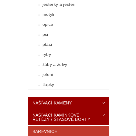
ještěrky a ještěři
motýli
opice
psi
ptáci
ryby
žáby a želvy
jeleni
tlapky
NAŠÍVACÍ KAMENY
NAŠÍVACÍ KAMÍNKOVÉ
ŘETĚZY / ŠTASOVÉ BORTY
BAREVNICE