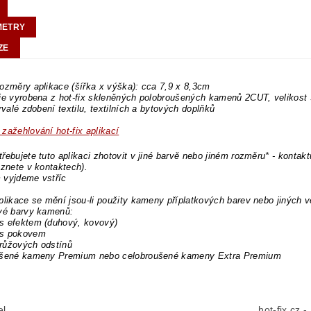
METRY
ZE
ozměry aplikace (šířka x výška): cca 7,9 x 8,3cm
 je vyrobena z hot-fix skleněných polobroušených kamenů 2CUT, velikos
trvalé zdobení textilu, textilních a bytových doplňků
zažehlování hot-fix aplikací
řebujete tuto aplikaci zhotovit v jiné barvě nebo jiném rozměru* - kontakt
eznete v kontaktech).
 vyjdeme vstříc
plikace se mění jsou-li použity kameny příplatkových barev nebo jiných v
ové barvy kamenů:
s efektem (duhový, kovový)
s pokovem
růžových odstínů
ušené kameny Premium nebo celobroušené kameny Extra Premium
el
hot-fix.cz 