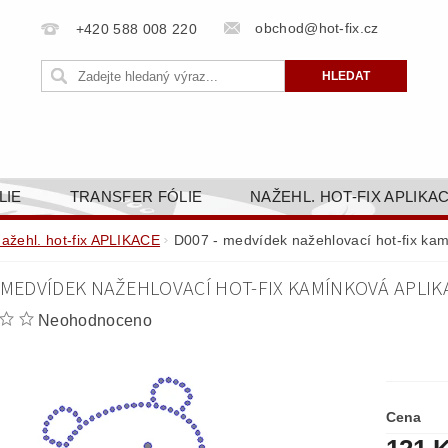
obchod@hot-fix.cz
+420 588 008 220
LIE
TRANSFER FÓLIE
NAŽEHL. HOT-FIX APLIKA
BORTY
BAREVNICE
PŘÍSLUŠENSTVÍ
DOPR
nažehl. hot-fix APLIKACE
D007 - medvídek nažehlovací hot-fix kam
ZAKÁZKOVÁ VÝROBA
NAPIŠTE NÁM
KONT
 MEDVÍDEK NAŽEHLOVACÍ HOT-FIX KAMÍNKOVÁ APLIKA
OBCHODNÍ PODMÍNKY PRO E-SHOP HOT-FIX.CZ
ZÁSA
Neohodnoceno
NÝ OD 14. 1.2025
Cena