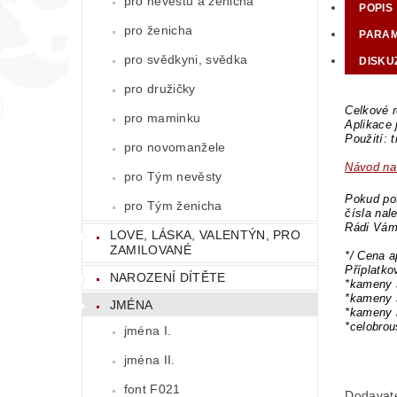
pro nevěstu a ženicha
POPIS
pro ženicha
PARA
pro svědkyni, svědka
DISKU
pro družičky
Celkové r
pro maminku
Aplikace
Použití: 
pro novomanžele
Návod na 
pro Tým nevěsty
Pokud pot
pro Tým ženicha
čísla nal
Rádi Vám
LOVE, LÁSKA, VALENTÝN, PRO
ZAMILOVANÉ
*/ Cena a
Příplatk
NAROZENÍ DÍTĚTE
*kameny 
*kameny 
JMÉNA
*kameny 
*celobro
jména I.
jména II.
font F021
Dodavat