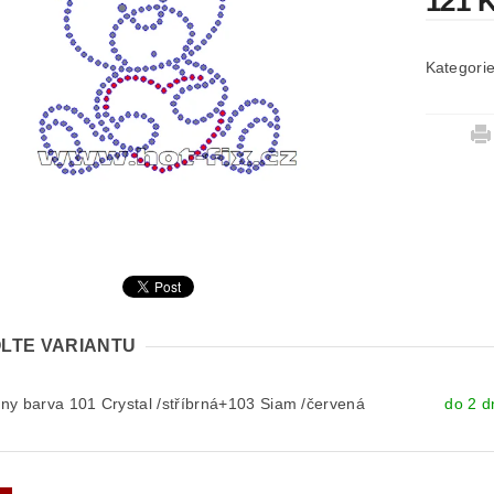
121 
Kategori
LTE VARIANTU
y barva 101 Crystal /stříbrná+103 Siam /červená
do 2 d