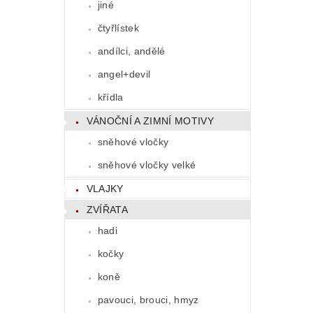
jiné
čtyřlístek
andílci, andělé
angel+devil
křídla
VÁNOČNÍ A ZIMNÍ MOTIVY
sněhové vločky
sněhové vločky velké
VLAJKY
ZVÍŘATA
hadi
kočky
koně
pavouci, brouci, hmyz