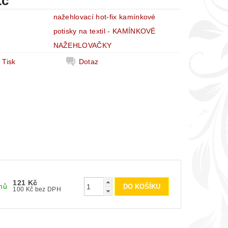
Kč
nažehlovací hot-fix kamínkové
e
potisky na textil - KAMÍNKOVÉ
NAŽEHLOVAČKY
Tisk
Dotaz
121 Kč
nů
100 Kč bez DPH