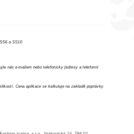
t SS6 a SS10
ujte nás e-mailem nebo telefonicky (adresy a telefonní
elikostí. Cena aplikace se kalkuluje na zakladě poptávky.
- Fashion tuning, s.r.o., Vrahovická 14, 796 01