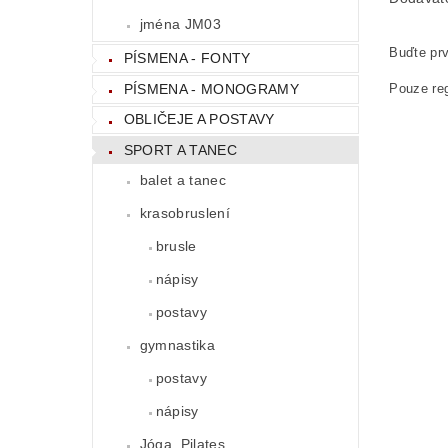
jména JM03
Buďte prv
PÍSMENA - FONTY
PÍSMENA - MONOGRAMY
Pouze reg
OBLIČEJE A POSTAVY
SPORT A TANEC
balet a tanec
krasobruslení
brusle
nápisy
postavy
gymnastika
postavy
nápisy
Jóga, Pilates