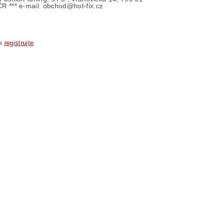
ČR *** e-mail: obchod@hot-fix.cz
se
registrujte
.