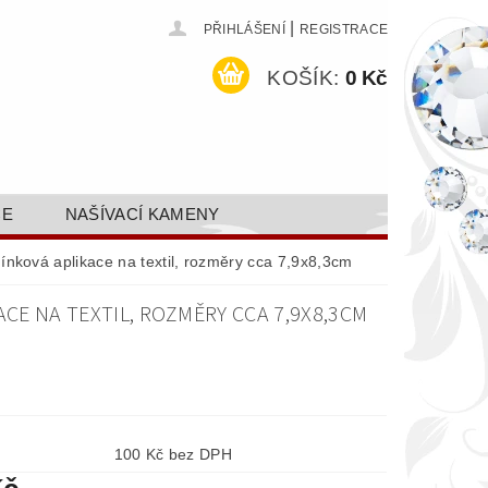
|
PŘIHLÁŠENÍ
REGISTRACE
KOŠÍK:
0 Kč
CE
NAŠÍVACÍ KAMENY
ODEJ A SLEVY
GALERIE
ínková aplikace na textil, rozměry cca 7,9x8,3cm
AKTY FA FASHION TUNING, S.R.O.
CE NA TEXTIL, ROZMĚRY CCA 7,9X8,3CM
DY OCHRANY OSOBNÍCH ÚDAJŮ
100 Kč bez DPH