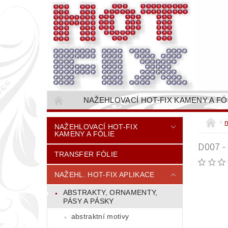
NAŽEHLOVACÍ HOT-FIX KAMENY A FÓ
NAŠÍVACÍ KAMÍNKOVÉ ŘETĚZY / ŠTASOVÉ 
NAŽEHLOVACÍ HOT-FIX
KAMENY A FÓLIE
VŠE PRO STROJNÍ VYŠÍVÁNÍ - VYSIVACI.CZ
D007 -
TRANSFER FÓLIE
BAREVNICE KAMENŮ
NÁVODY
CENÍK DOPRAVY (NÁKLADŮ EXPEDICE) PLAT
NAŽEHL. HOT-FIX APLIKACE
ABSTRAKTY, ORNAMENTY,
PÁSY A PÁSKY
abstraktní motivy