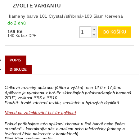
ZVOLTE VARIANTU
kameny barva 101 Crystal /stříbrná+103 Siam /červená
do 2 dnů
169 Kč
140 Kč bez DPH
POPIS
DISKUZE
Celkové rozměry aplikace (šířka x výška): cca 12,0 x 17,4cm
Aplikace je vyrobena z hot-fix skleněných polobroušených kamenů
2CUT, velikost SS6 a SS10
Použití: trvalé zdobení textilu, textilních a bytových doplňků
Návod na zažehlování hot-fix aplikací
Pokud potřebujete tuto aplikaci zhotovit v jiné barvě nebo jiném
rozměru* - kontaktujte nás e-mailem nebo telefonicky (adresy a
telefonní čísla naleznete v kontaktech).
Rádi Vám vyjdeme vstříc