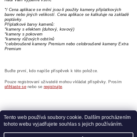
*/ Cena aplikace se mění jsou-li použity kameny příplatkových
barev nebo jiných velikostí. Cena aplikace se kalkuluje na zakladě
poptávky.
Příplatkové barvy kamenů:
*kameny s efektem (duhový, kovový)
*kameny s pokovem
*kameny růžových odstínů
*celobroušené kameny Premium nebo celobroušené kameny Extra
Premium
Buďte první, kdo napíše příspěvek k této položce.
Pouze registrovaní uživatelé mohou vkládat příspěvky. Prosím
přihlaste se
nebo se
registrujte
.
Tento web používá soubory cookie. Dalším procházením
tohoto webu vyjadřujete souhlas s jejich používáním.
Zboží.cz
|
Heureka.cz
|
Vyšívací.cz
|
Crystalstyle.cz