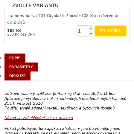
ZVOLTE VARIANTU
kameny barva 101 Crystal /stříbrná+103 Siam /červená
do 2 dnů
182 Kč
150 Kč bez DPH
POPIS
PARAMETRY
DISKUZE
Celkové rozměry aplikace (šířka x výška): cca 18,2 x 11,6cm
Aplikace je vyrobena z hot-fix skleněných polobroušených kamenů
2CUT, velikost SS10
Použití: trvalé zdobení textilu, textilních a bytových doplňků
Návod na zažehlování hot-fix aplikací
Pokud potřebujete tuto aplikaci zhotovit v jiné barvě nebo jiném
rozměru* - kontaktujte nás e-mailem nebo telefonicky (adresy a