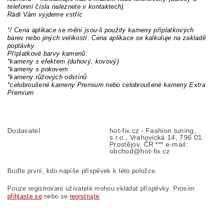
telefonní čísla naleznete v kontaktech).
Rádi Vám vyjdeme vstříc
*/ Cena aplikace se mění jsou-li použity kameny příplatkových
barev nebo jiných velikostí. Cena aplikace se kalkuluje na zakladě
poptávky.
Příplatkové barvy kamenů:
*kameny s efektem (duhový, kovový)
*kameny s pokovem
*kameny růžových odstínů
*celobroušené kameny Premium nebo celobroušené kameny Extra
Premium
Dodavatel
hot-fix.cz - Fashion tuning,
s.r.o., Vrahovická 14, 796 01
Prostějov, ČR *** e-mail:
obchod@hot-fix.cz
Buďte první, kdo napíše příspěvek k této položce.
Pouze registrovaní uživatelé mohou vkládat příspěvky. Prosím
přihlaste se
nebo se
registrujte
.