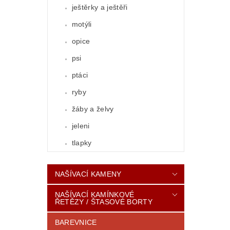
ještěrky a ještěři
motýli
opice
psi
ptáci
ryby
žáby a želvy
jeleni
tlapky
NAŠÍVACÍ KAMENY
NAŠÍVACÍ KAMÍNKOVÉ
ŘETĚZY / ŠTASOVÉ BORTY
BAREVNICE