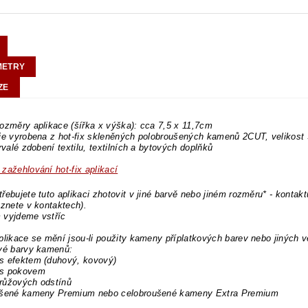
METRY
ZE
ozměry aplikace (šířka x výška): cca 7,5 x 11,7cm
je vyrobena z hot-fix skleněných polobroušených kamenů 2CUT, velikost
trvalé zdobení textilu, textilních a bytových doplňků
zažehlování hot-fix aplikací
řebujete tuto aplikaci zhotovit v jiné barvě nebo jiném rozměru* - kontakt
eznete v kontaktech).
 vyjdeme vstříc
plikace se mění jsou-li použity kameny příplatkových barev nebo jiných v
ové barvy kamenů:
s efektem (duhový, kovový)
s pokovem
růžových odstínů
ušené kameny Premium nebo celobroušené kameny Extra Premium