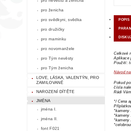
pro nevěstu a ženicha
pro ženicha
pro svědkyni, svědka
POPIS
PARA
pro družičky
DISKU
pro maminku
pro novomanžele
Celkové r
pro Tým nevěsty
Aplikace 
Použití: 
pro Tým ženicha
Návod na 
LOVE, LÁSKA, VALENTÝN, PRO
ZAMILOVANÉ
Pokud pot
čísla nal
NAROZENÍ DÍTĚTE
Rádi Vám
JMÉNA
*/ Cena a
Příplatk
jména I.
*kameny 
*kameny 
jména II.
*kameny 
*celobro
font F021