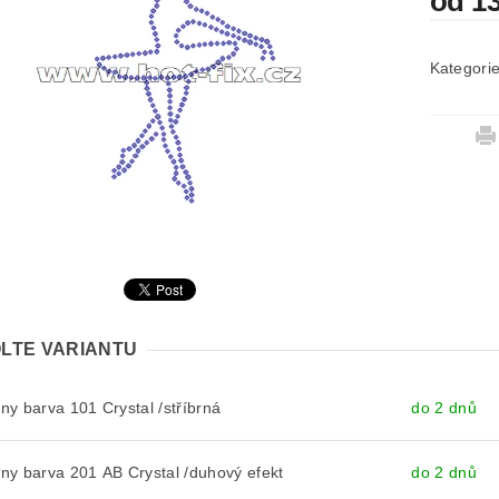
od 1
Kategori
LTE VARIANTU
y barva 101 Crystal /stříbrná
do 2 dnů
y barva 201 AB Crystal /duhový efekt
do 2 dnů