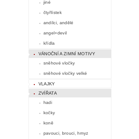
jiné
čtyřlístek
andílci, andělé
angel+devil
křídla
VÁNOČNÍ A ZIMNÍ MOTIVY
sněhové vločky
sněhové vločky velké
VLAJKY
ZVÍŘATA
hadi
kočky
koně
pavouci, brouci, hmyz