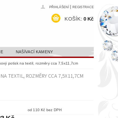
|
PŘIHLÁŠENÍ
REGISTRACE
KOŠÍK:
0 Kč
CE
NAŠÍVACÍ KAMENY
ODEJ A SLEVY
GALERIE
kový potisk na textil, rozměry cca 7,5x11,7cm
AKTY FA FASHION TUNING, S.R.O.
NA TEXTIL, ROZMĚRY CCA 7,5X11,7CM
DY OCHRANY OSOBNÍCH ÚDAJŮ
od 110 Kč bez DPH