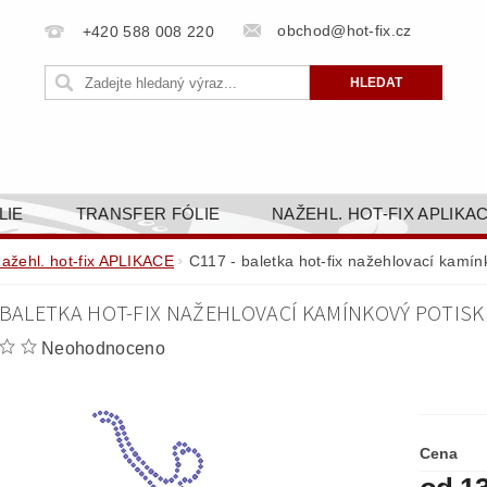
obchod@hot-fix.cz
+420 588 008 220
LIE
TRANSFER FÓLIE
NAŽEHL. HOT-FIX APLIKA
BORTY
BAREVNICE
PŘÍSLUŠENSTVÍ
DOPR
nažehl. hot-fix APLIKACE
C117 - baletka hot-fix nažehlovací kamín
ZAKÁZKOVÁ VÝROBA
NAPIŠTE NÁM
KONT
 BALETKA HOT-FIX NAŽEHLOVACÍ KAMÍNKOVÝ POTISK 
OBCHODNÍ PODMÍNKY PRO E-SHOP HOT-FIX.CZ
ZÁSA
Neohodnoceno
NÝ OD 14. 1.2025
Cena