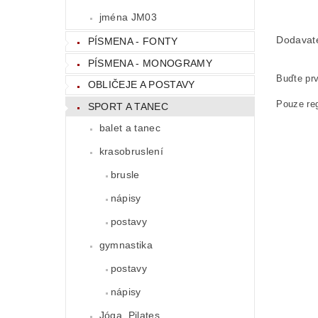
jména JM03
Dodavat
PÍSMENA - FONTY
PÍSMENA - MONOGRAMY
Buďte prv
OBLIČEJE A POSTAVY
Pouze reg
SPORT A TANEC
balet a tanec
krasobruslení
brusle
nápisy
postavy
gymnastika
postavy
nápisy
Jóga, Pilates