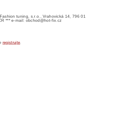
- Fashion tuning, s.r.o., Vrahovická 14, 796 01
ČR *** e-mail: obchod@hot-fix.cz
se
registrujte
.