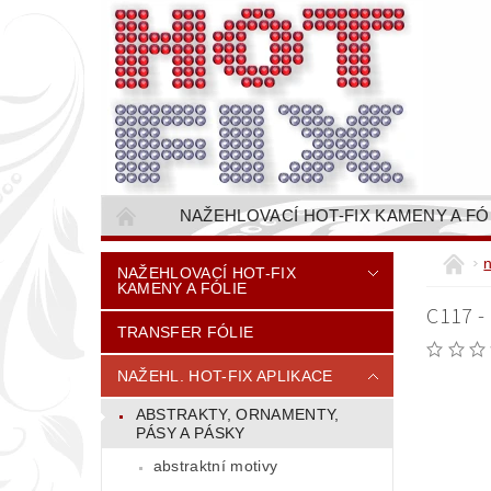
NAŽEHLOVACÍ HOT-FIX KAMENY A FÓ
NAŠÍVACÍ KAMÍNKOVÉ ŘETĚZY / ŠTASOVÉ 
NAŽEHLOVACÍ HOT-FIX
KAMENY A FÓLIE
VŠE PRO STROJNÍ VYŠÍVÁNÍ - VYSIVACI.CZ
C117 -
TRANSFER FÓLIE
BAREVNICE KAMENŮ
NÁVODY
CENÍK DOPRAVY (NÁKLADŮ EXPEDICE) PLAT
NAŽEHL. HOT-FIX APLIKACE
ABSTRAKTY, ORNAMENTY,
PÁSY A PÁSKY
abstraktní motivy