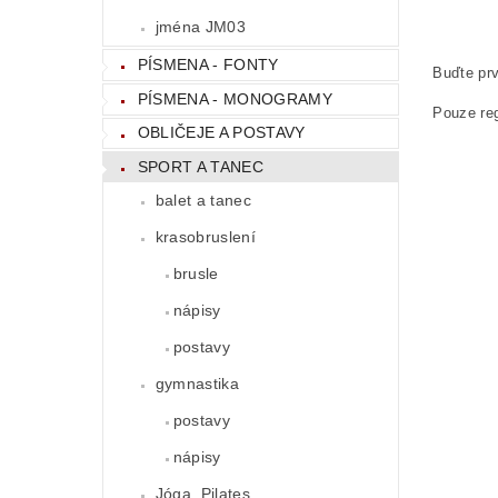
jména JM03
PÍSMENA - FONTY
Buďte prv
PÍSMENA - MONOGRAMY
Pouze reg
OBLIČEJE A POSTAVY
SPORT A TANEC
balet a tanec
krasobruslení
brusle
nápisy
postavy
gymnastika
postavy
nápisy
Jóga, Pilates