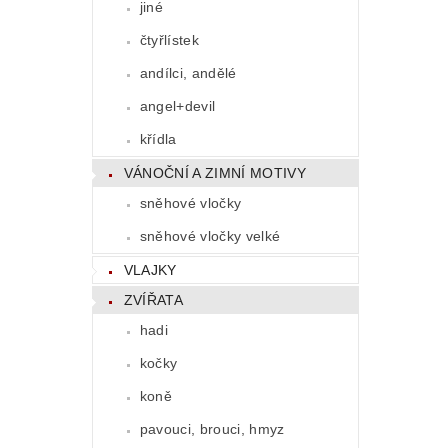
jiné
čtyřlístek
andílci, andělé
angel+devil
křídla
VÁNOČNÍ A ZIMNÍ MOTIVY
sněhové vločky
sněhové vločky velké
VLAJKY
ZVÍŘATA
hadi
kočky
koně
pavouci, brouci, hmyz