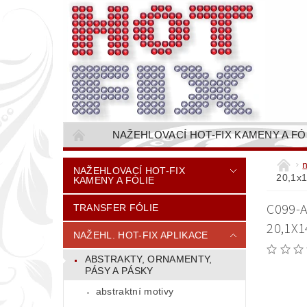
NAŽEHLOVACÍ HOT-FIX KAMENY A FÓ
NAŠÍVACÍ KAMÍNKOVÉ ŘETĚZY / ŠTASOVÉ 
NAŽEHLOVACÍ HOT-FIX
20,1x
KAMENY A FÓLIE
VŠE PRO STROJNÍ VYŠÍVÁNÍ - VYSIVACI.CZ
C099-
TRANSFER FÓLIE
BAREVNICE KAMENŮ
NÁVODY
20,1X1
CENÍK DOPRAVY (NÁKLADŮ EXPEDICE) PLAT
NAŽEHL. HOT-FIX APLIKACE
ABSTRAKTY, ORNAMENTY,
PÁSY A PÁSKY
abstraktní motivy