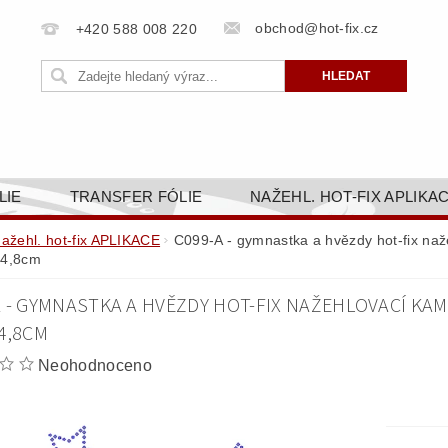
obchod@hot-fix.cz
+420 588 008 220
LIE
TRANSFER FÓLIE
NAŽEHL. HOT-FIX APLIKA
BORTY
BAREVNICE
PŘÍSLUŠENSTVÍ
DOPR
nažehl. hot-fix APLIKACE
C099-A - gymnastka a hvězdy hot-fix naže
14,8cm
ZAKÁZKOVÁ VÝROBA
NAPIŠTE NÁM
KONT
A - GYMNASTKA A HVĚZDY HOT-FIX NAŽEHLOVACÍ KAM
OBCHODNÍ PODMÍNKY PRO E-SHOP HOT-FIX.CZ
ZÁSA
4,8CM
NÝ OD 14. 1.2025
Neohodnoceno