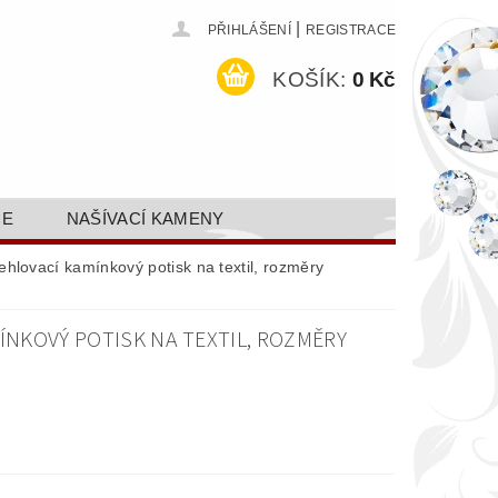
|
PŘIHLÁŠENÍ
REGISTRACE
KOŠÍK:
0 Kč
CE
NAŠÍVACÍ KAMENY
ODEJ A SLEVY
GALERIE
hlovací kamínkový potisk na textil, rozměry
AKTY FA FASHION TUNING, S.R.O.
ÍNKOVÝ POTISK NA TEXTIL, ROZMĚRY
DY OCHRANY OSOBNÍCH ÚDAJŮ