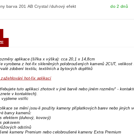
y barva 201 AB Crystal /duhový efekt
do 2 dnů
ZE
ozměry aplikace (šířka x výška): cca 20,1 x 14,8cm
je vyrobena z hot-fix skleněných polobroušených kamenů 2CUT, velikost
trvalé zdobení textilu, textilních a bytových doplňků
zažehlování hot-fix aplikací
řebujete tuto aplikaci zhotovit v jiné barvě nebo jiném rozměru* - kontakt
eznete v kontaktech).
 vyjdeme vstříc
plikace se mění jsou-li použity kameny příplatkových barev nebo jiných v
ové barvy kamenů:
s efektem (duhový, kovový)
s pokovem
růžových odstínů
ušené kameny Premium nebo celobroušené kameny Extra Premium