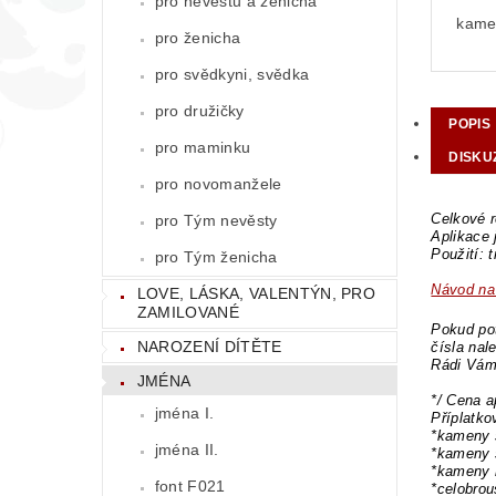
pro nevěstu a ženicha
kamen
pro ženicha
pro svědkyni, svědka
pro družičky
POPIS
pro maminku
DISKU
pro novomanžele
Celkové r
pro Tým nevěsty
Aplikace 
Použití: 
pro Tým ženicha
Návod na 
LOVE, LÁSKA, VALENTÝN, PRO
ZAMILOVANÉ
Pokud pot
NAROZENÍ DÍTĚTE
čísla nal
Rádi Vám
JMÉNA
*/ Cena a
jména I.
Příplatk
*kameny 
jména II.
*kameny 
*kameny 
font F021
*celobro