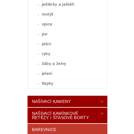
ještěrky a ještěři
motýli
opice
psi
ptáci
ryby
žáby a želvy
jeleni
tlapky
NAŠÍVACÍ KAMENY
NAŠÍVACÍ KAMÍNKOVÉ
ŘETĚZY / ŠTASOVÉ BORTY
BAREVNICE