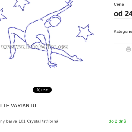
Cena
od 2
Kategori
LTE VARIANTU
y barva 101 Crystal /stříbrná
do 2 dnů