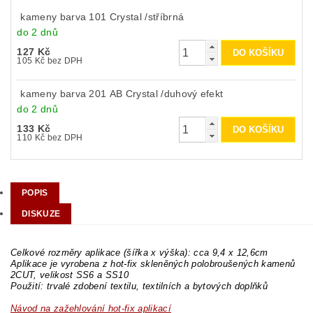
kameny barva 101 Crystal /stříbrná
do 2 dnů
127 Kč
105 Kč bez DPH
kameny barva 201 AB Crystal /duhový efekt
do 2 dnů
133 Kč
110 Kč bez DPH
POPIS
DISKUZE
Celkové rozměry aplikace (šířka x výška): cca 9,4 x 12,6cm
Aplikace je vyrobena z hot-fix skleněných polobroušených kamenů
2CUT, velikost SS6 a SS10
Použití: trvalé zdobení textilu, textilních a bytových doplňků
Návod na zažehlování hot-fix aplikací