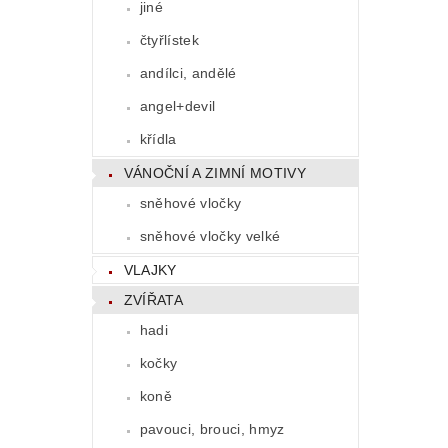
jiné
čtyřlístek
andílci, andělé
angel+devil
křídla
VÁNOČNÍ A ZIMNÍ MOTIVY
sněhové vločky
sněhové vločky velké
VLAJKY
ZVÍŘATA
hadi
kočky
koně
pavouci, brouci, hmyz