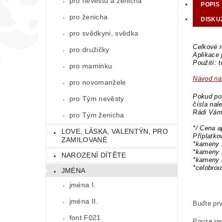
pro nevěstu a ženicha
POPIS
pro ženicha
DISKU
pro svědkyni, svědka
Celkové r
pro družičky
Aplikace 
Použití: 
pro maminku
Návod na 
pro novomanžele
Pokud pot
pro Tým nevěsty
čísla nal
Rádi Vám
pro Tým ženicha
*/ Cena a
LOVE, LÁSKA, VALENTÝN, PRO
Příplatk
ZAMILOVANÉ
*kameny 
*kameny 
NAROZENÍ DÍTĚTE
*kameny 
*celobro
JMÉNA
jména I.
jména II.
Buďte prv
font F021
Pouze reg