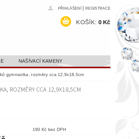
|
PŘIHLÁŠENÍ
REGISTRACE
KOŠÍK:
0 Kč
CE
NAŠÍVACÍ KAMENY
ODEJ A SLEVY
GALERIE
ínků gymnastka, rozměry cca 12,9x18,5cm
AKTY FA FASHION TUNING, S.R.O.
KA, ROZMĚRY CCA 12,9X18,5CM
DY OCHRANY OSOBNÍCH ÚDAJŮ
190 Kč bez DPH