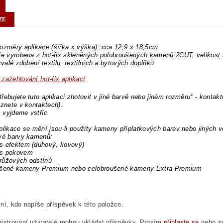
ZE
ozměry aplikace (šířka x výška): cca 12,9 x 18,5cm
je vyrobena z hot-fix skleněných polobroušených kamenů 2CUT, velikost
trvalé zdobení textilu, textilních a bytových doplňků
zažehlování hot-fix aplikací
řebujete tuto aplikaci zhotovit v jiné barvě nebo jiném rozměru* - kontakt
eznete v kontaktech).
 vyjdeme vstříc
plikace se mění jsou-li použity kameny příplatkových barev nebo jiných v
ové barvy kamenů:
s efektem (duhový, kovový)
s pokovem
růžových odstínů
ušené kameny Premium nebo celobroušené kameny Extra Premium
ní, kdo napíše příspěvek k této položce.
istrovaní uživatelé mohou vkládat příspěvky. Prosím
přihlaste se
nebo 