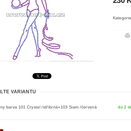
230 
Kategori
LTE VARIANTU
y barva 101 Crystal /stříbrná+103 Siam /červená
do 2 d