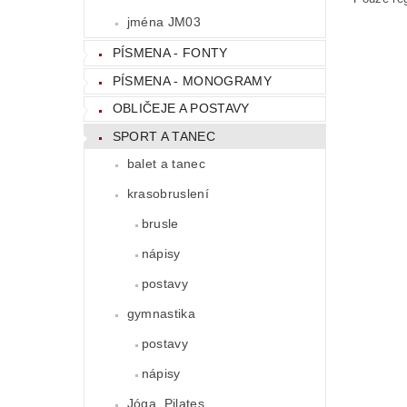
jména JM03
PÍSMENA - FONTY
PÍSMENA - MONOGRAMY
OBLIČEJE A POSTAVY
SPORT A TANEC
balet a tanec
krasobruslení
brusle
nápisy
postavy
gymnastika
postavy
nápisy
Jóga, Pilates