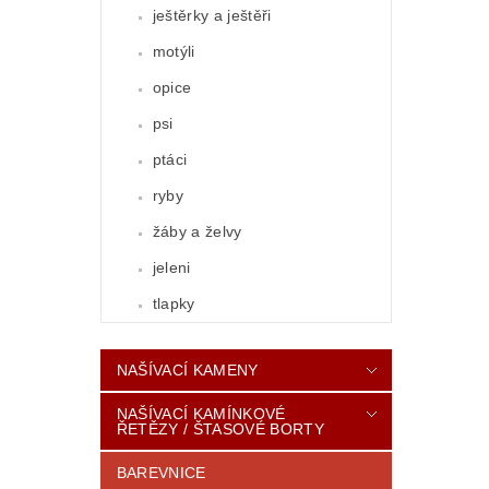
ještěrky a ještěři
motýli
opice
psi
ptáci
ryby
žáby a želvy
jeleni
tlapky
NAŠÍVACÍ KAMENY
NAŠÍVACÍ KAMÍNKOVÉ
ŘETĚZY / ŠTASOVÉ BORTY
BAREVNICE