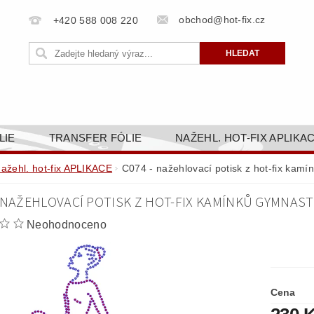
obchod@hot-fix.cz
+420 588 008 220
LIE
TRANSFER FÓLIE
NAŽEHL. HOT-FIX APLIKA
BORTY
BAREVNICE
PŘÍSLUŠENSTVÍ
DOPR
nažehl. hot-fix APLIKACE
C074 - nažehlovací potisk z hot-fix kam
ZAKÁZKOVÁ VÝROBA
NAPIŠTE NÁM
KONT
- NAŽEHLOVACÍ POTISK Z HOT-FIX KAMÍNKŮ GYMNAST
OBCHODNÍ PODMÍNKY PRO E-SHOP HOT-FIX.CZ
ZÁSA
Neohodnoceno
NÝ OD 14. 1.2025
Cena