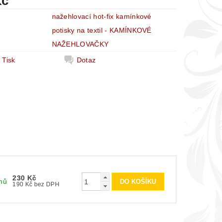
Kč
nažehlovací hot-fix kamínkové
e
potisky na textil - KAMÍNKOVÉ
NAŽEHLOVAČKY
Tisk
Dotaz
230 Kč
nů
190 Kč bez DPH