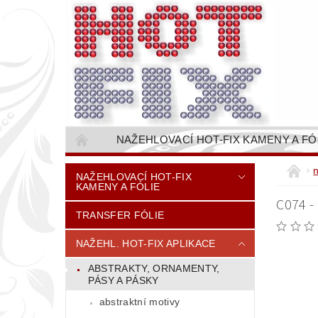
NAŽEHLOVACÍ HOT-FIX KAMENY A FÓ
NAŠÍVACÍ KAMÍNKOVÉ ŘETĚZY / ŠTASOVÉ 
NAŽEHLOVACÍ HOT-FIX
KAMENY A FÓLIE
VŠE PRO STROJNÍ VYŠÍVÁNÍ - VYSIVACI.CZ
C074 
TRANSFER FÓLIE
BAREVNICE KAMENŮ
NÁVODY
CENÍK DOPRAVY (NÁKLADŮ EXPEDICE) PLAT
NAŽEHL. HOT-FIX APLIKACE
ABSTRAKTY, ORNAMENTY,
PÁSY A PÁSKY
abstraktní motivy