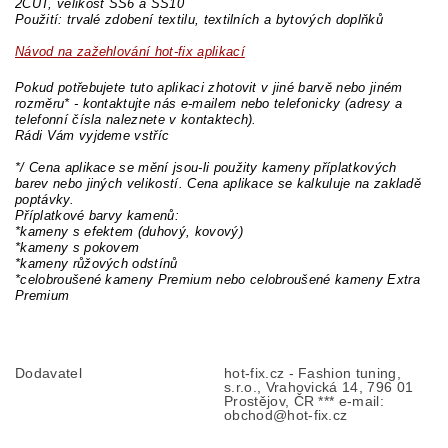
2CUT, velikost SS6 a SS10
Použití: trvalé zdobení textilu, textilních a bytových doplňků
Návod na zažehlování hot-fix aplikací
Pokud potřebujete tuto aplikaci zhotovit v jiné barvě nebo jiném
rozměru* - kontaktujte nás e-mailem nebo telefonicky (adresy a
telefonní čísla naleznete v kontaktech).
Rádi Vám vyjdeme vstříc
*/ Cena aplikace se mění jsou-li použity kameny příplatkových
barev nebo jiných velikostí. Cena aplikace se kalkuluje na zakladě
poptávky.
Příplatkové barvy kamenů:
*kameny s efektem (duhový, kovový)
*kameny s pokovem
*kameny růžových odstínů
*celobroušené kameny Premium nebo celobroušené kameny Extra
Premium
Dodavatel
hot-fix.cz - Fashion tuning,
s.r.o., Vrahovická 14, 796 01
Prostějov, ČR *** e-mail:
obchod@hot-fix.cz