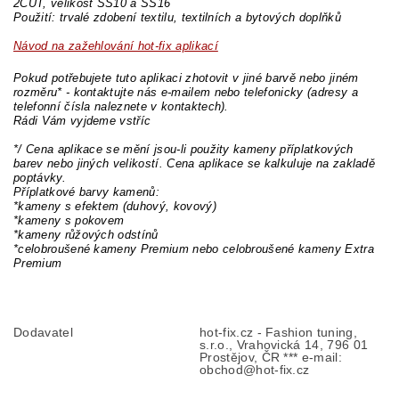
2CUT, velikost SS10 a SS16
Použití: trvalé zdobení textilu, textilních a bytových doplňků
Návod na zažehlování hot-fix aplikací
Pokud potřebujete tuto aplikaci zhotovit v jiné barvě nebo jiném
rozměru* - kontaktujte nás e-mailem nebo telefonicky (adresy a
telefonní čísla naleznete v kontaktech).
Rádi Vám vyjdeme vstříc
*/ Cena aplikace se mění jsou-li použity kameny příplatkových
barev nebo jiných velikostí. Cena aplikace se kalkuluje na zakladě
poptávky.
Příplatkové barvy kamenů:
*kameny s efektem (duhový, kovový)
*kameny s pokovem
*kameny růžových odstínů
*celobroušené kameny Premium nebo celobroušené kameny Extra
Premium
Dodavatel
hot-fix.cz - Fashion tuning,
s.r.o., Vrahovická 14, 796 01
Prostějov, ČR *** e-mail:
obchod@hot-fix.cz