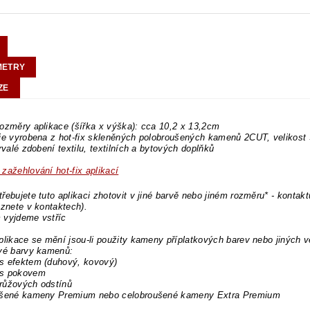
METRY
ZE
ozměry aplikace (šířka x výška): cca 10,2 x 13,2cm
 je vyrobena z hot-fix skleněných polobroušených kamenů 2CUT, velikos
trvalé zdobení textilu, textilních a bytových doplňků
zažehlování hot-fix aplikací
řebujete tuto aplikaci zhotovit v jiné barvě nebo jiném rozměru* - kontakt
eznete v kontaktech).
 vyjdeme vstříc
plikace se mění jsou-li použity kameny příplatkových barev nebo jiných v
ové barvy kamenů:
s efektem (duhový, kovový)
s pokovem
růžových odstínů
ušené kameny Premium nebo celobroušené kameny Extra Premium