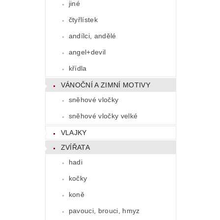
jiné
čtyřlístek
andílci, andělé
angel+devil
křídla
VÁNOČNÍ A ZIMNÍ MOTIVY
sněhové vločky
sněhové vločky velké
VLAJKY
ZVÍŘATA
hadi
kočky
koně
pavouci, brouci, hmyz