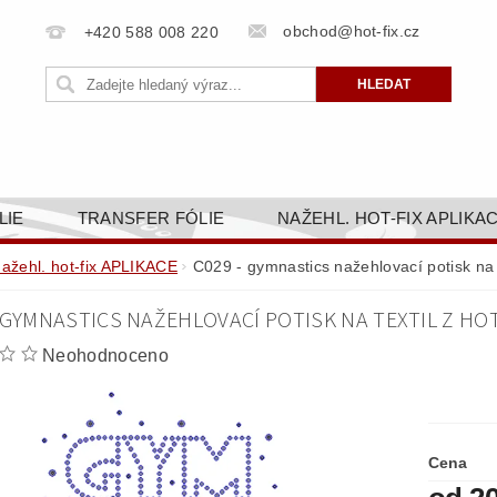
obchod@hot-fix.cz
+420 588 008 220
LIE
TRANSFER FÓLIE
NAŽEHL. HOT-FIX APLIKA
BORTY
BAREVNICE
PŘÍSLUŠENSTVÍ
DOPR
nažehl. hot-fix APLIKACE
C029 - gymnastics nažehlovací potisk na 
ZAKÁZKOVÁ VÝROBA
NAPIŠTE NÁM
KONT
 GYMNASTICS NAŽEHLOVACÍ POTISK NA TEXTIL Z HO
OBCHODNÍ PODMÍNKY PRO E-SHOP HOT-FIX.CZ
ZÁSA
Neohodnoceno
NÝ OD 14. 1.2025
Cena