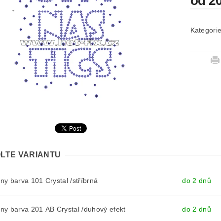
od 2
Kategori
LTE VARIANTU
y barva 101 Crystal /stříbrná
do 2 dnů
y barva 201 AB Crystal /duhový efekt
do 2 dnů