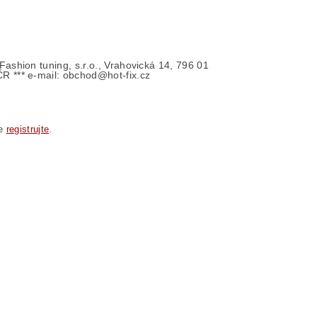
- Fashion tuning, s.r.o., Vrahovická 14, 796 01
ČR *** e-mail: obchod@hot-fix.cz
se
registrujte
.