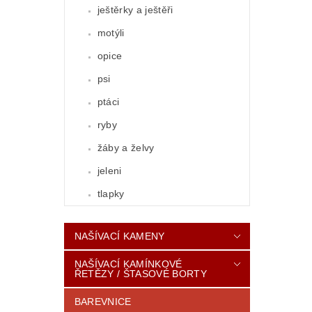
ještěrky a ještěři
motýli
opice
psi
ptáci
ryby
žáby a želvy
jeleni
tlapky
NAŠÍVACÍ KAMENY
NAŠÍVACÍ KAMÍNKOVÉ
ŘETĚZY / ŠTASOVÉ BORTY
BAREVNICE