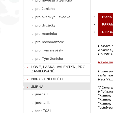
pro nevěstu a ženicha
pro ženicha
pro svědkyni, svědka
POPIS
PARA
pro družičky
DISKU
pro maminku
pro novomanžele
Celkové r
pro Tým nevěsty
Aplikace
Použití: 
pro Tým ženicha
Návod na 
LOVE, LÁSKA, VALENTÝN, PRO
ZAMILOVANÉ
Pokud pot
čísla nal
NAROZENÍ DÍTĚTE
Rádi Vám
JMÉNA
*/ Cena a
Příplatk
jména I.
*kameny 
*kameny 
jména II.
*kameny 
*celobro
font F021