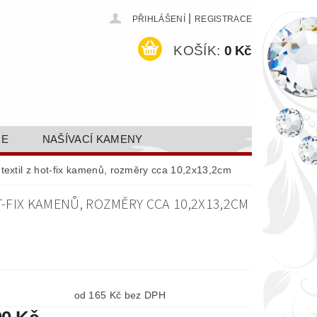
|
PŘIHLÁŠENÍ
REGISTRACE
KOŠÍK:
0 Kč
CE
NAŠÍVACÍ KAMENY
ODEJ A SLEVY
GALERIE
textil z hot-fix kamenů, rozměry cca 10,2x13,2cm
AKTY FA FASHION TUNING, S.R.O.
T-FIX KAMENŮ, ROZMĚRY CCA 10,2X13,2CM
DY OCHRANY OSOBNÍCH ÚDAJŮ
od 165 Kč bez DPH