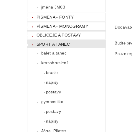
jména JM03
PÍSMENA - FONTY
PÍSMENA - MONOGRAMY
Dodavat
OBLIČEJE A POSTAVY
Buďte prv
SPORT A TANEC
balet a tanec
Pouze reg
krasobruslení
brusle
nápisy
postavy
gymnastika
postavy
nápisy
Jóga, Pilates