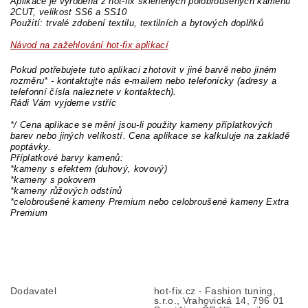
Aplikace je vyrobena z hot-fix skleněných polobroušených kamenů
2CUT, velikost SS6 a SS10
Použití: trvalé zdobení textilu, textilních a bytových doplňků
Návod na zažehlování hot-fix aplikací
Pokud potřebujete tuto aplikaci zhotovit v jiné barvě nebo jiném
rozměru* - kontaktujte nás e-mailem nebo telefonicky (adresy a
telefonní čísla naleznete v kontaktech).
Rádi Vám vyjdeme vstříc
*/ Cena aplikace se mění jsou-li použity kameny příplatkových
barev nebo jiných velikostí. Cena aplikace se kalkuluje na zakladě
poptávky.
Příplatkové barvy kamenů:
*kameny s efektem (duhový, kovový)
*kameny s pokovem
*kameny růžových odstínů
*celobroušené kameny Premium nebo celobroušené kameny Extra
Premium
Dodavatel
hot-fix.cz - Fashion tuning,
s.r.o., Vrahovická 14, 796 01