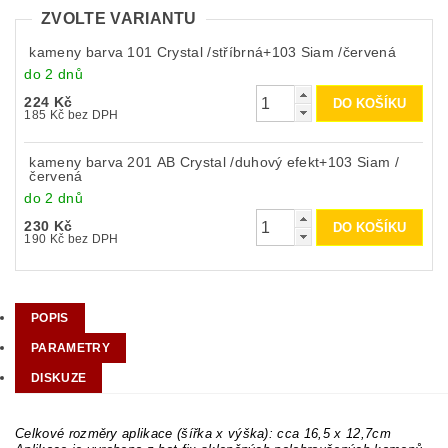
ZVOLTE VARIANTU
kameny barva 101 Crystal /stříbrná+103 Siam /červená
do 2 dnů
224 Kč
185 Kč bez DPH
kameny barva 201 AB Crystal /duhový efekt+103 Siam /
červená
do 2 dnů
230 Kč
190 Kč bez DPH
POPIS
PARAMETRY
DISKUZE
Celkové rozměry aplikace (šířka x výška): cca 16,5 x 12,7cm