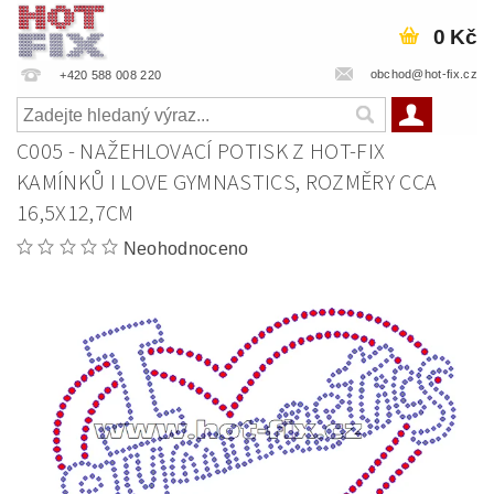
0 Kč
obchod@hot-fix.cz
+420 588 008 220
C005 - NAŽEHLOVACÍ POTISK Z HOT-FIX
KAMÍNKŮ I LOVE GYMNASTICS, ROZMĚRY CCA
16,5X12,7CM
Neohodnoceno