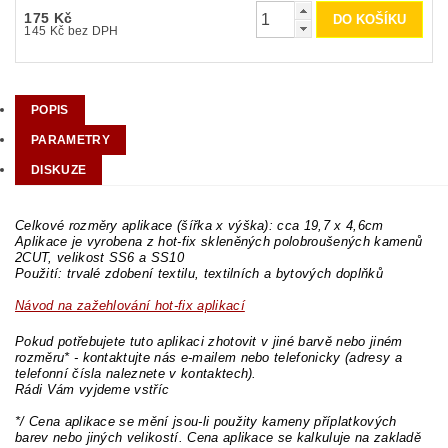
175 Kč
145 Kč bez DPH
POPIS
PARAMETRY
DISKUZE
Celkové rozměry aplikace (šířka x výška): cca 19,7 x 4,6cm
Aplikace je vyrobena z hot-fix skleněných polobroušených kamenů
2CUT, velikost SS6 a SS10
Použití: trvalé zdobení textilu, textilních a bytových doplňků
Návod na zažehlování hot-fix aplikací
Pokud potřebujete tuto aplikaci zhotovit v jiné barvě nebo jiném
rozměru* - kontaktujte nás e-mailem nebo telefonicky (adresy a
telefonní čísla naleznete v kontaktech).
Rádi Vám vyjdeme vstříc
*/ Cena aplikace se mění jsou-li použity kameny příplatkových
barev nebo jiných velikostí. Cena aplikace se kalkuluje na zakladě