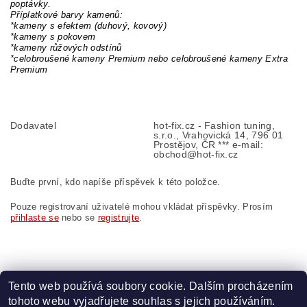
poptávky.
Příplatkové barvy kamenů:
*kameny s efektem (duhový, kovový)
*kameny s pokovem
*kameny růžových odstínů
*celobroušené kameny Premium nebo celobroušené kameny Extra
Premium
Dodavatel
hot-fix.cz - Fashion tuning,
s.r.o., Vrahovická 14, 796 01
Prostějov, ČR *** e-mail:
obchod@hot-fix.cz
Buďte první, kdo napíše příspěvek k této položce.
Pouze registrovaní uživatelé mohou vkládat příspěvky. Prosím
přihlaste se
nebo se
registrujte
.
Tento web používá soubory cookie. Dalším procházením
tohoto webu vyjadřujete souhlas s jejich používáním.