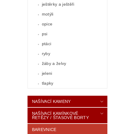
ještěrky a ještěři
motýli
opice
psi
ptáci
ryby
žáby a želvy
jeleni
tlapky
NAŠÍVACÍ KAMENY
NAŠÍVACÍ KAMÍNKOVÉ
ŘETĚZY / ŠTASOVÉ BORTY
BAREVNICE