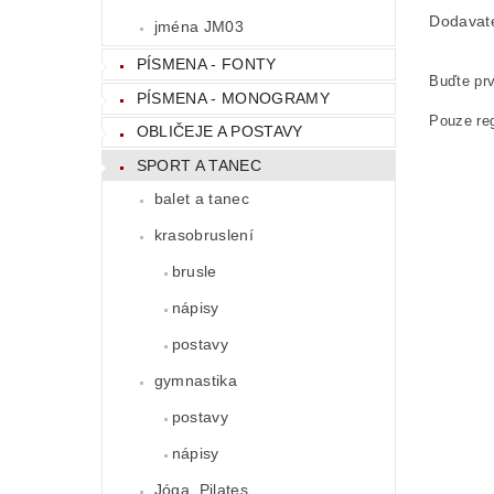
Dodavat
jména JM03
PÍSMENA - FONTY
Buďte prv
PÍSMENA - MONOGRAMY
Pouze reg
OBLIČEJE A POSTAVY
SPORT A TANEC
balet a tanec
krasobruslení
brusle
nápisy
postavy
gymnastika
postavy
nápisy
Jóga, Pilates