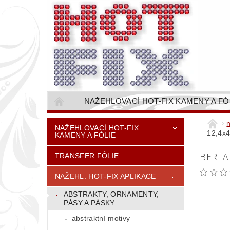
NAŽEHLOVACÍ HOT-FIX KAMENY A FÓ
NAŠÍVACÍ KAMÍNKOVÉ ŘETĚZY / ŠTASOVÉ 
NAŽEHLOVACÍ HOT-FIX
12,4x
KAMENY A FÓLIE
VŠE PRO STROJNÍ VYŠÍVÁNÍ - VYSIVACI.CZ
BERTA
TRANSFER FÓLIE
BAREVNICE KAMENŮ
NÁVODY
CENÍK DOPRAVY (NÁKLADŮ EXPEDICE) PLAT
NAŽEHL. HOT-FIX APLIKACE
ABSTRAKTY, ORNAMENTY,
PÁSY A PÁSKY
abstraktní motivy