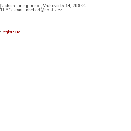
- Fashion tuning, s.r.o., Vrahovická 14, 796 01
ČR *** e-mail: obchod@hot-fix.cz
se
registrujte
.