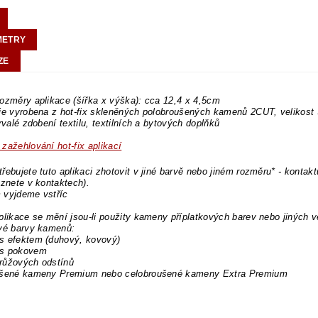
METRY
ZE
ozměry aplikace (šířka x výška): cca 12,4 x 4,5cm
 je vyrobena z hot-fix skleněných polobroušených kamenů 2CUT, velikos
trvalé zdobení textilu, textilních a bytových doplňků
zažehlování hot-fix aplikací
řebujete tuto aplikaci zhotovit v jiné barvě nebo jiném rozměru* - kontakt
eznete v kontaktech).
 vyjdeme vstříc
plikace se mění jsou-li použity kameny příplatkových barev nebo jiných v
ové barvy kamenů:
s efektem (duhový, kovový)
s pokovem
růžových odstínů
ušené kameny Premium nebo celobroušené kameny Extra Premium