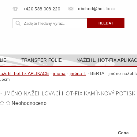
obchod@hot-fix.cz
+420 588 008 220
LIE
TRANSFER FÓLIE
NAŽEHL. HOT-FIX APLIKA
BORTY
BAREVNICE
PŘÍSLUŠENSTVÍ
DOPR
nažehl. hot-fix APLIKACE
jména
jména I.
BERTA - jméno nažehlov
4,5cm
ZAKÁZKOVÁ VÝROBA
NAPIŠTE NÁM
KONT
 - JMÉNO NAŽEHLOVACÍ HOT-FIX KAMÍNKOVÝ POTISK 
OBCHODNÍ PODMÍNKY PRO E-SHOP HOT-FIX.CZ
ZÁSA
Neohodnoceno
NÝ OD 14. 1.2025
Cena