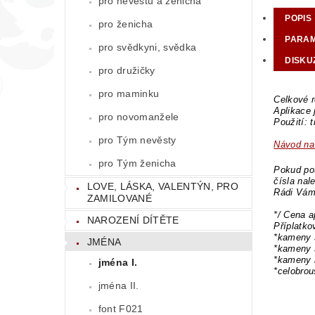
pro nevěstu a ženicha
POPIS
pro ženicha
PARA
pro svědkyni, svědka
DISKU
pro družičky
pro maminku
Celkové r
Aplikace
pro novomanžele
Použití: 
pro Tým nevěsty
Návod na 
pro Tým ženicha
Pokud pot
čísla nal
LOVE, LÁSKA, VALENTÝN, PRO
Rádi Vám
ZAMILOVANÉ
*/ Cena a
NAROZENÍ DÍTĚTE
Příplatk
*kameny 
JMÉNA
*kameny 
*kameny 
jména I.
*celobro
jména II.
font F021