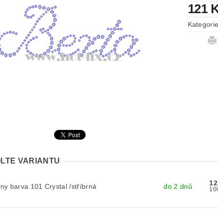
121 
Kategori
LTE VARIANTU
12
y barva 101 Crystal /stříbrná
do 2 dnů