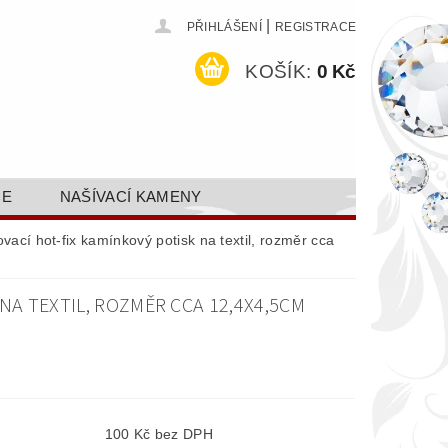
|
PŘIHLÁŠENÍ
REGISTRACE
KOŠÍK:
0 Kč
CE
NAŠÍVACÍ KAMENY
ODEJ A SLEVY
GALERIE
ací hot-fix kamínkový potisk na textil, rozměr cca
AKTY FA FASHION TUNING, S.R.O.
NA TEXTIL, ROZMĚR CCA 12,4X4,5CM
DY OCHRANY OSOBNÍCH ÚDAJŮ
100 Kč bez DPH