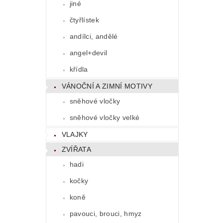
jiné
čtyřlístek
andílci, andělé
angel+devil
křídla
VÁNOČNÍ A ZIMNÍ MOTIVY
sněhové vločky
sněhové vločky velké
VLAJKY
ZVÍŘATA
hadi
kočky
koně
pavouci, brouci, hmyz