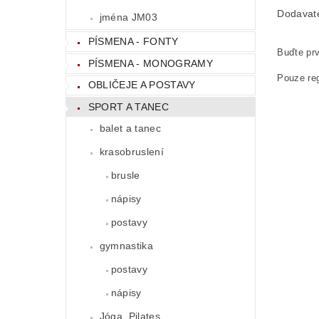
Dodavat
jména JM03
PÍSMENA - FONTY
Buďte prv
PÍSMENA - MONOGRAMY
Pouze reg
OBLIČEJE A POSTAVY
SPORT A TANEC
balet a tanec
krasobruslení
brusle
nápisy
postavy
gymnastika
postavy
nápisy
Jóga, Pilates