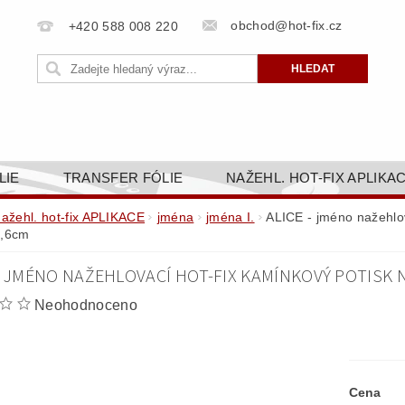
obchod@hot-fix.cz
+420 588 008 220
LIE
TRANSFER FÓLIE
NAŽEHL. HOT-FIX APLIKA
BORTY
BAREVNICE
PŘÍSLUŠENSTVÍ
DOPR
nažehl. hot-fix APLIKACE
jména
jména I.
ALICE - jméno nažehlov
4,6cm
ZAKÁZKOVÁ VÝROBA
NAPIŠTE NÁM
KONT
- JMÉNO NAŽEHLOVACÍ HOT-FIX KAMÍNKOVÝ POTISK N
OBCHODNÍ PODMÍNKY PRO E-SHOP HOT-FIX.CZ
ZÁSA
Neohodnoceno
NÝ OD 14. 1.2025
Cena