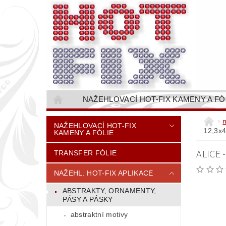
NAŽEHLOVACÍ HOT-FIX KAMENY A FÓ
NAŠÍVACÍ KAMÍNKOVÉ ŘETĚZY / ŠTASOVÉ 
NAŽEHLOVACÍ HOT-FIX
12,3x
KAMENY A FÓLIE
VŠE PRO STROJNÍ VYŠÍVÁNÍ - VYSIVACI.CZ
ALICE 
TRANSFER FÓLIE
BAREVNICE KAMENŮ
NÁVODY
CENÍK DOPRAVY (NÁKLADŮ EXPEDICE) PLAT
NAŽEHL. HOT-FIX APLIKACE
ABSTRAKTY, ORNAMENTY,
PÁSY A PÁSKY
abstraktní motivy