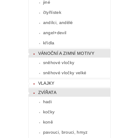
jiné
čtyřlístek
andílci, andělé
angel+devil
křídla
VÁNOČNÍ A ZIMNÍ MOTIVY
sněhové vločky
sněhové vločky velké
VLAJKY
ZVÍŘATA
hadi
kočky
koně
pavouci, brouci, hmyz