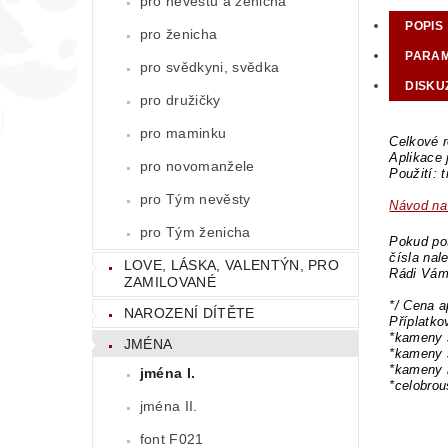
pro nevěstu a ženicha
POPIS
pro ženicha
PARA
pro svědkyni, svědka
DISKU
pro družičky
pro maminku
Celkové r
Aplikace
pro novomanžele
Použití: 
pro Tým nevěsty
Návod na 
pro Tým ženicha
Pokud pot
čísla nal
LOVE, LÁSKA, VALENTÝN, PRO
Rádi Vám
ZAMILOVANÉ
*/ Cena a
NAROZENÍ DÍTĚTE
Příplatk
*kameny 
JMÉNA
*kameny 
*kameny 
jména I.
*celobro
jména II.
font F021