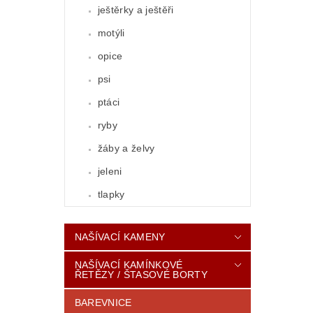
ještěrky a ještěři
motýli
opice
psi
ptáci
ryby
žáby a želvy
jeleni
tlapky
NAŠÍVACÍ KAMENY
NAŠÍVACÍ KAMÍNKOVÉ
ŘETĚZY / ŠTASOVÉ BORTY
BAREVNICE