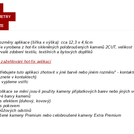
METRY
ZE
ozměry aplikace (šířka x výška): cca 12,3 x 4,6cm
 je vyrobena z hot-fix skleněných polobroušených kamenů 2CUT, velikos
trvalé zdobení textilu, textilních a bytových doplňků
zažehlování hot-fix aplikací
řebujete tuto aplikaci zhotovit v jiné barvě nebo jiném rozměru* - kontakt
eznete v kontaktech).
 vyjdeme vstříc
plikace se mění jsou-li použity kameny příplatkových barev nebo jiných v
ové barvy kamenů:
s efektem (duhový, kovový)
s pokovem
růžových odstínů
ušené kameny Premium nebo celobroušené kameny Extra Premium