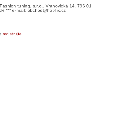
- Fashion tuning, s.r.o., Vrahovická 14, 796 01
ČR *** e-mail: obchod@hot-fix.cz
se
registrujte
.