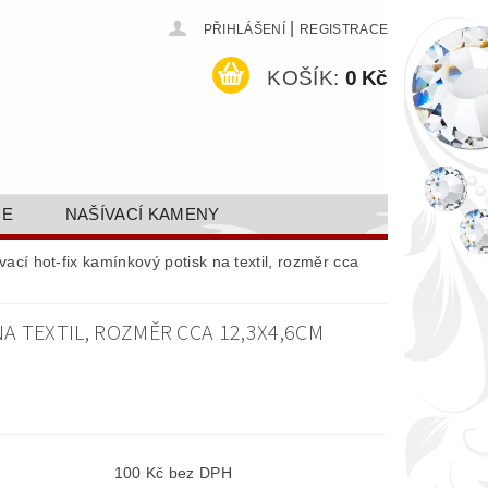
|
PŘIHLÁŠENÍ
REGISTRACE
KOŠÍK:
0 Kč
CE
NAŠÍVACÍ KAMENY
ODEJ A SLEVY
GALERIE
ací hot-fix kamínkový potisk na textil, rozměr cca
AKTY FA FASHION TUNING, S.R.O.
A TEXTIL, ROZMĚR CCA 12,3X4,6CM
DY OCHRANY OSOBNÍCH ÚDAJŮ
100 Kč bez DPH