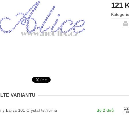
121 
Kategori
LTE VARIANTU
12
y barva 101 Crystal /stříbrná
do 2 dnů