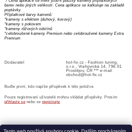
*/ Cena aplikace se mění jsou-li použity kameny příplatkových
barev nebo jiných velikostí. Cena aplikace se kalkuluje na zakladě
poptávky.
Příplatkové barvy kamenů:
*kameny s efektem (duhový, kovový)
*kameny s pokovem
*kameny růžových odstínů
*celobroušené kameny Premium nebo celobroušené kameny Extra
Premium
Dodavatel
hot-fix.cz - Fashion tuning,
s.r.o., Vrahovická 14, 796 01
Prostějov, ČR *** e-mail:
obchod@hot-fix.cz
Buďte první, kdo napíše příspěvek k této položce.
Pouze registrovaní uživatelé mohou vkládat příspěvky. Prosím
přihlaste se
nebo se
registrujte
.
Tento web používá soubory cookie. Dalším procházením