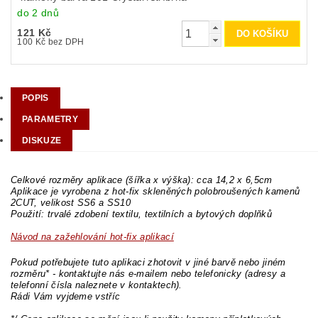
do 2 dnů
121 Kč
100 Kč bez DPH
POPIS
PARAMETRY
DISKUZE
Celkové rozměry aplikace (šířka x výška): cca 14,2 x 6,5cm
Aplikace je vyrobena z hot-fix skleněných polobroušených kamenů
2CUT, velikost SS6 a SS10
Použití: trvalé zdobení textilu, textilních a bytových doplňků
Návod na zažehlování hot-fix aplikací
Pokud potřebujete tuto aplikaci zhotovit v jiné barvě nebo jiném
rozměru* - kontaktujte nás e-mailem nebo telefonicky (adresy a
telefonní čísla naleznete v kontaktech).
Rádi Vám vyjdeme vstříc