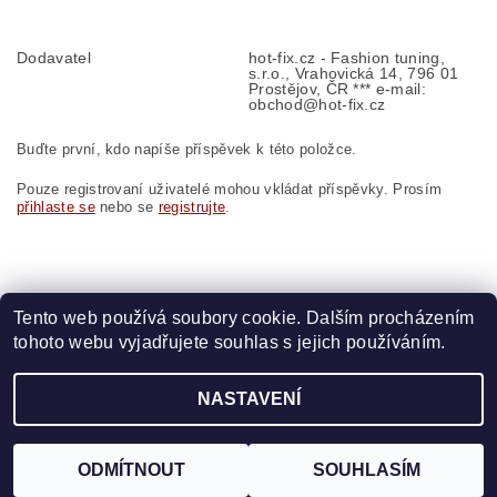
Dodavatel
hot-fix.cz - Fashion tuning,
s.r.o., Vrahovická 14, 796 01
Prostějov, ČR *** e-mail:
obchod@hot-fix.cz
Buďte první, kdo napíše příspěvek k této položce.
Pouze registrovaní uživatelé mohou vkládat příspěvky. Prosím
přihlaste se
nebo se
registrujte
.
Tento web používá soubory cookie. Dalším procházením
tohoto webu vyjadřujete souhlas s jejich používáním.
Zboží.cz
|
Heureka.cz
|
Vyšívací.cz
|
Crystalstyle.cz
NASTAVENÍ
2026 ©
HOT-FIX
, všechna práva vyhrazena
Vytvořil Shoptet
ODMÍTNOUT
SOUHLASÍM