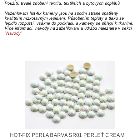
Použití: trvalé zdobení textilu, textilních a bytových doplňků
Nažehlovací hot-fix kameny jsou na spodní straně opatřeny
kvalitním nízkotavným lepidlem. Působením teploty a tlaku se
lepidlo rozpustí, vsákne do podkladu a kameny se přilepí k tkanině.
Více informací, návody na zažehlování a údržbu naleznete v sekci
"Návody"
HOT-FIX PERLA BARVA SR01 PERLEŤ CREAM,