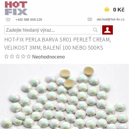
0 Kč
obchod@hot-fix.cz
+420 588 008 220
HOT-FIX PERLA BARVA SR01 PERLEŤ CREAM,
VELIKOST 3MM, BALENÍ 100 NEBO 500KS
Neohodnoceno