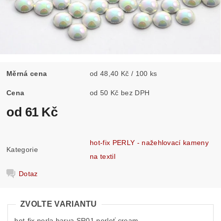
Měrná cena
od 48,40 Kč / 100 ks
Cena
od 50 Kč bez DPH
od 61 Kč
hot-fix PERLY - nažehlovací kameny
Kategorie
na textil
Dotaz
ZVOLTE VARIANTU
hot-fix perla barva SR01 perleť cream