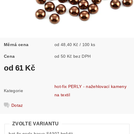
Měrná cena
od 48,40 Kč / 100 ks
Cena
od 50 Kč bez DPH
od 61 Kč
hot-fix PERLY - nažehlovací kameny
Kategorie
na textil
Dotaz
ZVOLTE VARIANTU
hot-fix perla barva SA307 hnědá