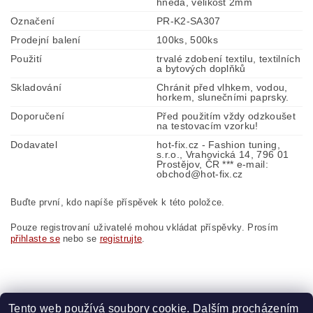
hnědá, velikost 2mm
Označení
PR-K2-SA307
Prodejní balení
100ks, 500ks
Použití
trvalé zdobení textilu, textilních
a bytových doplňků
Skladování
Chránit před vlhkem, vodou,
horkem, slunečními paprsky.
Doporučení
Před použitím vždy odzkoušet
na testovacím vzorku!
Dodavatel
hot-fix.cz - Fashion tuning,
s.r.o., Vrahovická 14, 796 01
Prostějov, ČR *** e-mail:
obchod@hot-fix.cz
Buďte první, kdo napíše příspěvek k této položce.
Pouze registrovaní uživatelé mohou vkládat příspěvky. Prosím
přihlaste se
nebo se
registrujte
.
Tento web používá soubory cookie. Dalším procházením