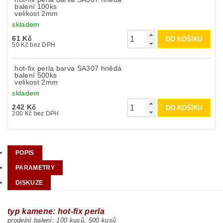
balení 100ks
velikost 2mm
skladem
61 Kč
50 Kč bez DPH
hot-fix perla barva SA307 hnědá
balení 500ks
velikost 2mm
skladem
242 Kč
200 Kč bez DPH
POPIS
PARAMETRY
DISKUZE
typ kamene: hot-fix perla
prodejní balení: 10
0 kusů, 500 kusů