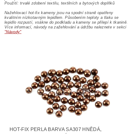
Použití: trvalé zdobení textilu, textilních a bytových doplňků
Nažehlovací hot-fix kameny jsou na spodní straně opatřeny
kvalitním nízkotavným lepidlem. Působením teploty a tlaku se
lepidlo rozpustí, vsákne do podkladu a kameny se přilepí k tkanině.
Více informací, návody na zažehlování a údržbu naleznete v sekci
"Návody"
HOT-FIX PERLA BARVA SA307 HNĚDÁ,