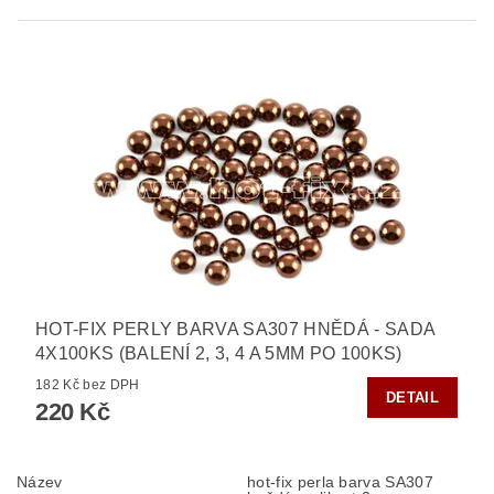
HOT-FIX PERLY BARVA SA307 HNĚDÁ - SADA
4X100KS (BALENÍ 2, 3, 4 A 5MM PO 100KS)
182 Kč bez DPH
DETAIL
220 Kč
Název
hot-fix perla barva SA307