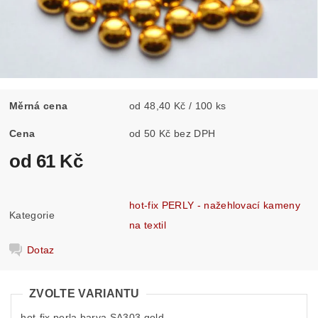
Měrná cena
od 48,40 Kč / 100 ks
Cena
od 50 Kč bez DPH
od 61 Kč
hot-fix PERLY - nažehlovací kameny
Kategorie
na textil
Dotaz
ZVOLTE VARIANTU
hot-fix perla barva SA303 gold