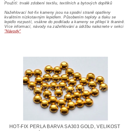
Použití: trvalé zdobení textilu, textilních a bytových doplňků
Nažehlovací hot-fix kameny jsou na spodní straně opatřeny
kvalitním nízkotavným lepidlem. Působením teploty a tlaku se
lepidlo rozpustí, vsákne do podkladu a kameny se přilepí k tkanině.
Více informací, návody na zažehlování a údržbu naleznete v sekci
"Návody"
HOT-FIX PERLA BARVA SA303 GOLD, VELIKOST