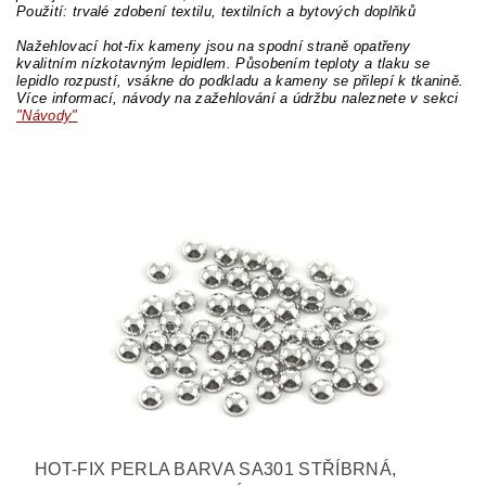
Použití: trvalé zdobení textilu, textilních a bytových doplňků
Nažehlovací hot-fix kameny jsou na spodní straně opatřeny
kvalitním nízkotavným lepidlem. Působením teploty a tlaku se
lepidlo rozpustí, vsákne do podkladu a kameny se přilepí k tkanině.
Více informací, návody na zažehlování a údržbu naleznete v sekci
"Návody"
HOT-FIX PERLA BARVA SA301 STŘÍBRNÁ,