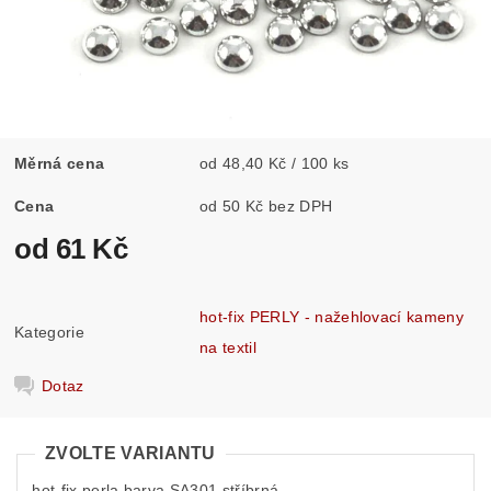
Měrná cena
od 48,40 Kč / 100 ks
Cena
od 50 Kč bez DPH
od 61 Kč
hot-fix PERLY - nažehlovací kameny
Kategorie
na textil
Dotaz
ZVOLTE VARIANTU
hot-fix perla barva SA301 stříbrná