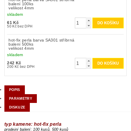
balení 100ks
velikost 4mm
skladem
61 Kč
50 Kč bez DPH
hot-fix perla barva SA301 stříbrná
balení 500ks
velikost 4mm
skladem
242 Kč
200 Kč bez DPH
POPIS
PARAMETRY
DISKUZE
typ kamene: hot-fix perla
prodejní balení: 10
0 kusů, 500 kusů