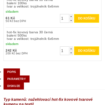
balení 100ks
tvar a velikost: trojúhelník 6x6mm
skladem
61 Kč
50 Kč bez DPH
hot-fix kovový barva 30 černá
balení 500ks
tvar a velikost: trojúhelník 6x6mm
skladem
242 Kč
200 Kč bez DPH
POPIS
PARAMETRY
DISKUZE
Typ kamenů: nažehlovací hot-fix kovové tvarové
kameny na textil