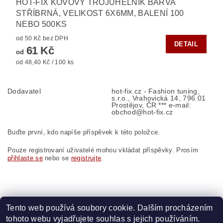
HOT-FIX KOVOVÝ TROJÚHELNÍK BARVA
STŘÍBRNÁ, VELIKOST 6X6MM, BALENÍ 100
NEBO 500KS
od 50 Kč bez DPH
DETAIL
61 Kč
od
od 48,40 Kč / 100 ks
Dodavatel
hot-fix.cz - Fashion tuning,
s.r.o., Vrahovická 14, 796 01
Prostějov, ČR *** e-mail:
obchod@hot-fix.cz
Buďte první, kdo napíše příspěvek k této položce.
Pouze registrovaní uživatelé mohou vkládat příspěvky. Prosím
přihlaste se
nebo se
registrujte
.
Tento web používá soubory cookie. Dalším procházením
tohoto webu vyjadřujete souhlas s jejich používáním.