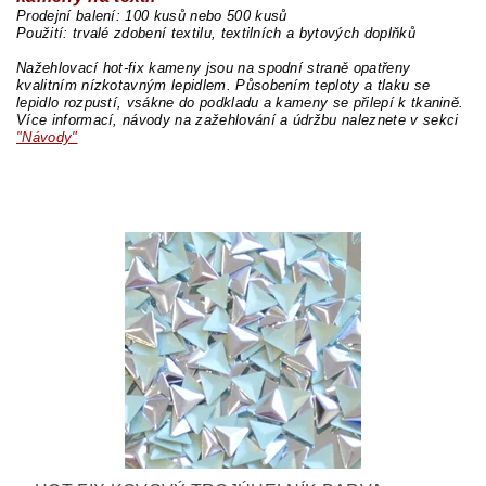
Prodejní balení: 100 kusů nebo 500 kusů
Použití: trvalé zdobení textilu, textilních a bytových doplňků
Nažehlovací hot-fix kameny jsou na spodní straně opatřeny
kvalitním nízkotavným lepidlem. Působením teploty a tlaku se
lepidlo rozpustí, vsákne do podkladu a kameny se přilepí k tkanině.
Více informací, návody na zažehlování a údržbu naleznete v sekci
"Návody"