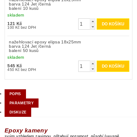
barva 124 Jet /černá
balení 10 kusů
skladem
121 Kč
100 Kč bez DPH
nažehlovací epoxy elipsa 18x25mm
barva 124 Jet /černá
balení 50 kusů
skladem
545 Kč
450 Kč bez DPH
POPIS
PARAMETRY
DISKUZE
Epoxy kameny
svým vzhledem zaujmou, přitahují pozornost, působí luxusně.