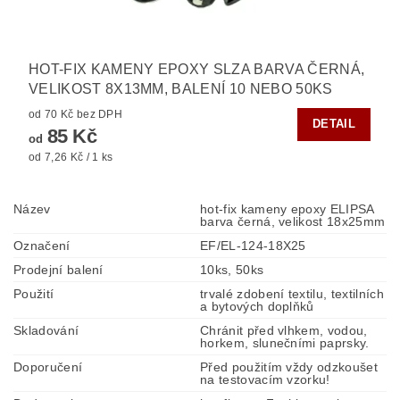
HOT-FIX KAMENY EPOXY SLZA BARVA ČERNÁ,
VELIKOST 8X13MM, BALENÍ 10 NEBO 50KS
od 70 Kč bez DPH
DETAIL
85 Kč
od
od 7,26 Kč / 1 ks
Název
hot-fix kameny epoxy ELIPSA
barva černá, velikost 18x25mm
Označení
EF/EL-124-18X25
Prodejní balení
10ks, 50ks
Použití
trvalé zdobení textilu, textilních
a bytových doplňků
Skladování
Chránit před vlhkem, vodou,
horkem, slunečními paprsky.
Doporučení
Před použitím vždy odzkoušet
na testovacím vzorku!