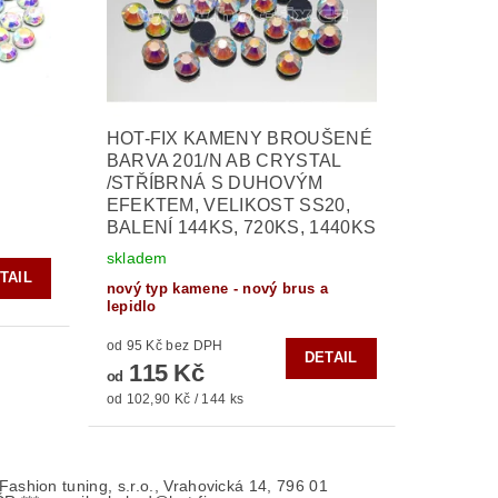
HOT-FIX KAMENY BROUŠENÉ
BARVA 201/N AB CRYSTAL
/STŘÍBRNÁ S DUHOVÝM
EFEKTEM, VELIKOST SS20,
BALENÍ 144KS, 720KS, 1440KS
skladem
TAIL
nový typ kamene - nový brus a
lepidlo
od 95 Kč bez DPH
DETAIL
115 Kč
od
od 102,90 Kč / 144 ks
- Fashion tuning, s.r.o., Vrahovická 14, 796 01