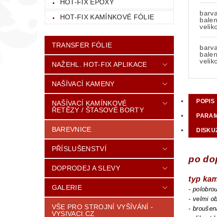
HOT-FIX EPOXY
barva
HOT-FIX KAMÍNKOVÉ FÓLIE
balen
velik
TRANSFER FÓLIE
barva
balen
velik
NAŽEHL. HOT-FIX APLIKACE
NAŠÍVACÍ KAMENY
POPIS
NAŠÍVACÍ KAMÍNKOVÉ
ŘETĚZY / ŠTASOVÉ BORTY
PARA
BAREVNICE
DISKU
PŘÍSLUŠENSTVÍ
po do
DOPRODEJ A SLEVY
typ ka
GALERIE
- polobr
- velmi o
VŠE PRO STROJNÍ VYŠÍVÁNÍ -
- broušen
VYSIVACI.CZ