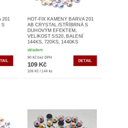
 201
HOT-FIX KAMENY BARVA 201
 S
AB CRYSTAL /STŘÍBRNÁ S
DUHOVÝM EFEKTEM,
VELIKOST SS20, BALENÍ
144KS, 720KS, 1440KS
skladem
90 Kč bez DPH
TAIL
DETAIL
109 Kč
109 Kč / 144 ks