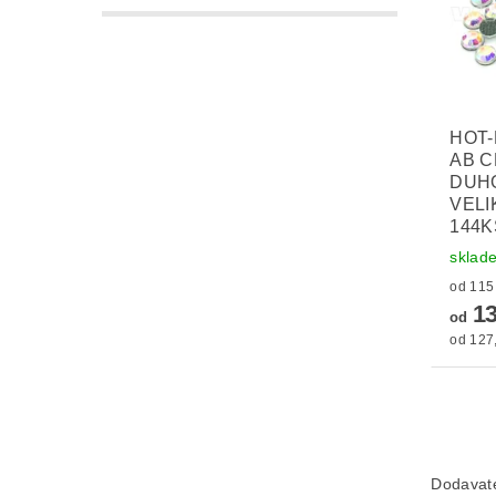
HOT-
AB C
DUH
VELI
144K
sklad
13
od
od 127,
Dodavat