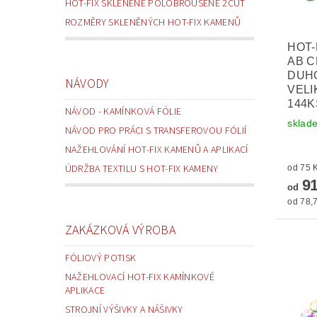
HOT-FIX SKLENĚNÉ POLOBROUŠENÉ 2CUT
ROZMĚRY SKLENĚNÝCH HOT-FIX KAMENŮ
HOT-
AB C
DUH
NÁVODY
VELI
144K
NÁVOD - KAMÍNKOVÁ FÓLIE
sklad
NÁVOD PRO PRÁCI S TRANSFEROVOU FÓLIÍ
NAŽEHLOVÁNÍ HOT-FIX KAMENŮ A APLIKACÍ
ÚDRŽBA TEXTILU S HOT-FIX KAMENY
91
od
od 78,7
ZAKÁZKOVÁ VÝROBA
FÓLIOVÝ POTISK
NAŽEHLOVACÍ HOT-FIX KAMÍNKOVÉ
APLIKACE
STROJNÍ VÝŠIVKY A NÁŠIVKY