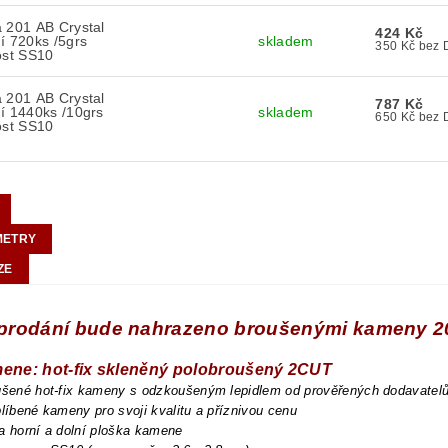
 201 AB Crystal
424 Kč
í 720ks /5grs
skladem
350 Kč b
ost SS10
 201 AB Crystal
787 Kč
í 1440ks /10grs
skladem
650 Kč b
ost SS10
METRY
ZE
prodání bude nahrazeno broušenými kameny 2
mene: hot-fix skleněný polobroušený 2CUT
oušené hot-fix kameny s odzkoušeným lepidlem od prověřených dodavatel
blíbené kameny pro svoji kvalitu a příznivou cenu
a horní a dolní ploška kamene