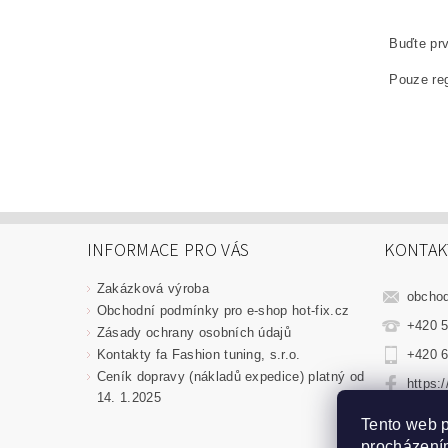
Buďte prv
Pouze reg
INFORMACE PRO VÁS
KONTAK
Zakázková výroba
obcho
Obchodní podmínky pro e-shop hot-fix.cz
+420 5
Zásady ochrany osobních údajů
Kontakty fa Fashion tuning, s.r.o.
+420 6
Ceník dopravy (nákladů expedice) platný od
https:
14. 1.2025
fashio
Tento web p
procházením