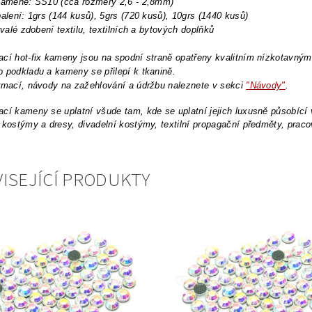
 kamene: SS10 (cca rozměry 2,6 - 2,8mm)
balení: 1grs (144 kusů), 5grs (720 kusů), 10grs (1440 kusů)
trvalé zdobení textilu, textilních a bytových doplňků
cí hot-fix kameny jsou na spodní straně opatřeny kvalitním nízkotavným l
 podkladu a kameny se přilepí k tkanině.
rmací, návody na zažehlování a údržbu naleznete v sekci
"Návody"
.
cí kameny se uplatní všude tam, kde se uplatní jejich luxusně působící
 kostýmy a dresy, divadelní kostýmy, textilní propagační předměty, pracov
ISEJÍCÍ PRODUKTY