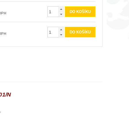
ez DPH
ez DPH
01/N
ů