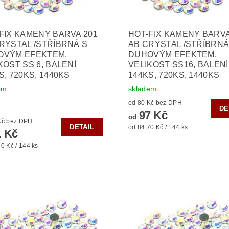
FIX KAMENY BARVA 201
HOT-FIX KAMENY BARVA
RYSTAL /STŘÍBRNÁ S
AB CRYSTAL /STŘÍBRNÁ
OVÝM EFEKTEM,
DUHOVÝM EFEKTEM,
KOST SS 6, BALENÍ
VELIKOST SS16, BALENÍ
S, 720KS, 1440KS
144KS, 720KS, 1440KS
em
skladem
od 80 Kč bez DPH
DE
97 Kč
od
od 75 Kč bez DPH
DETAIL
od 84,70 Kč / 144 ks
 Kč
0 Kč / 144 ks