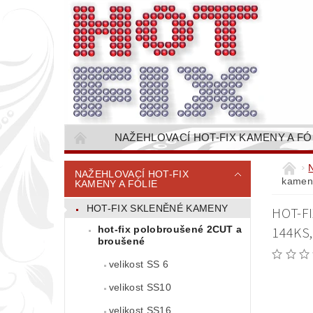
NAŽEHLOVACÍ HOT-FIX KAMENY A FÓ
NAŠÍVACÍ KAMÍNKOVÉ ŘETĚZY / ŠTASOVÉ 
NAŽEHLOVACÍ HOT-FIX
kameny
KAMENY A FÓLIE
VŠE PRO STROJNÍ VYŠÍVÁNÍ - VYSIVACI.CZ
HOT-FIX SKLENĚNÉ KAMENY
HOT-F
BAREVNICE KAMENŮ
NÁVODY
hot-fix polobroušené 2CUT a
144KS,
CENÍK DOPRAVY (NÁKLADŮ EXPEDICE) PLAT
broušené
velikost SS 6
velikost SS10
velikost SS16