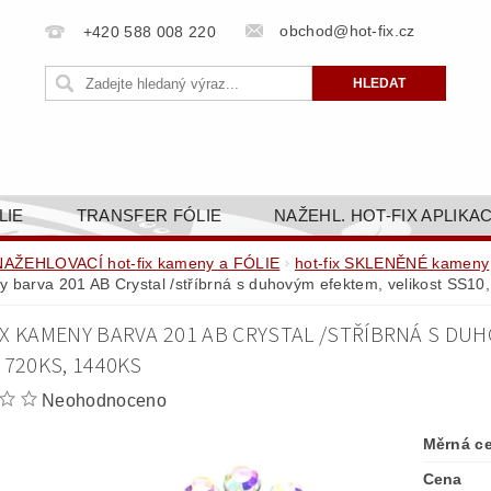
obchod@hot-fix.cz
+420 588 008 220
LIE
TRANSFER FÓLIE
NAŽEHL. HOT-FIX APLIKA
BORTY
BAREVNICE
PŘÍSLUŠENSTVÍ
DOPR
NAŽEHLOVACÍ hot-fix kameny a FÓLIE
hot-fix SKLENĚNÉ kameny
 barva 201 AB Crystal /stříbrná s duhovým efektem, velikost SS10,
ZAKÁZKOVÁ VÝROBA
NAPIŠTE NÁM
KONT
IX KAMENY BARVA 201 AB CRYSTAL /STŘÍBRNÁ S DUH
OBCHODNÍ PODMÍNKY PRO E-SHOP HOT-FIX.CZ
ZÁSA
 720KS, 1440KS
NÝ OD 14. 1.2025
Neohodnoceno
Měrná c
Cena