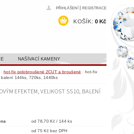
|
PŘIHLÁŠENÍ
REGISTRACE
KOŠÍK:
0 Kč
CE
NAŠÍVACÍ KAMENY
ODEJ A SLEVY
GALERIE
hot-fix polobroušené 2CUT a broušené
hot-fix
 balení 144ks, 720ks, 1440ks
AKTY FA FASHION TUNING, S.R.O.
OVÝM EFEKTEM, VELIKOST SS10, BALENÍ
DY OCHRANY OSOBNÍCH ÚDAJŮ
ena
od 78,70 Kč / 144 ks
od 75 Kč bez DPH