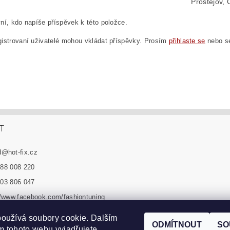
Prostějov, 
ní, kdo napíše příspěvek k této položce.
istrovaní uživatelé mohou vkládat příspěvky. Prosím
přihlaste se
nebo 
T
d
@
hot-fix.cz
88 008 220
03 806 047
//www.facebook.com/fashiontuning
n_tuning_sro
oužívá soubory cookie. Dalším
ODMÍTNOUT
SO
 tohoto webu vyjadřujete