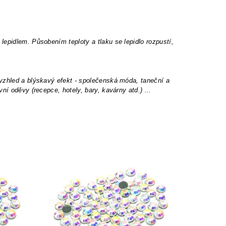
epidlem. Působením teploty a tlaku se lepidlo rozpustí,
 vzhled a blýskavý efekt - společenská móda, taneční a
ní oděvy (recepce, hotely, bary, kavárny atd.) ...