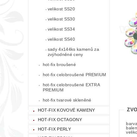
velikost SS20
velikost SS30
velikost SS34
velikost SS40
sady 4x144ks kamenů za
zvýhodněné ceny
hot-fix broušené
hot-fix celobroušené PREMIUM
hot-fix celobroušené EXTRA
PREMIUM
hot-fix tvarové skleněné
ZVO
HOT-FIX KOVOVÉ KAMENY
HOT-FIX OCTAGONY
barva
balen
HOT-FIX PERLY
velik