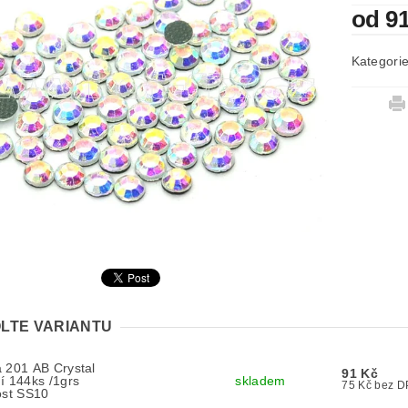
od 9
Kategori
LTE VARIANTU
 201 AB Crystal
91 Kč
í 144ks /1grs
skladem
75 Kč bez
ost SS10