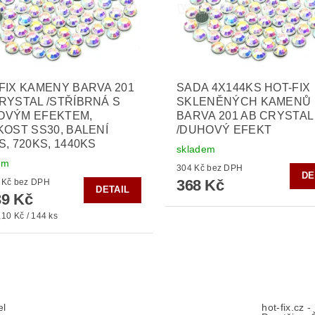
FIX KAMENY BARVA 201
SADA 4X144KS HOT-FIX
RYSTAL /STŘÍBRNÁ S
SKLENĚNÝCH KAMENŮ
OVÝM EFEKTEM,
BARVA 201 AB CRYSTAL
KOST SS30, BALENÍ
/DUHOVÝ EFEKT
S, 720KS, 1440KS
skladem
em
304 Kč bez DPH
DE
368 Kč
od 115 Kč bez DPH
DETAIL
9 Kč
10 Kč / 144 ks
el
hot-fix.cz 