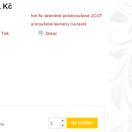
1 Kč
hot-fix skleněné polobroušené 2CUT
e
a broušené kameny na textil
Tisk
Dotaz
 DPH