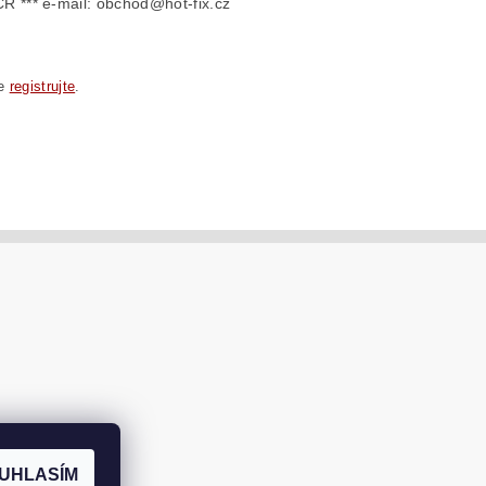
ČR *** e-mail: obchod@hot-fix.cz
se
registrujte
.
UHLASÍM