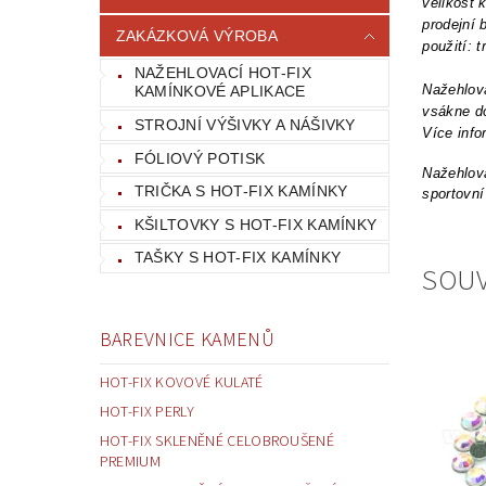
velikost
prodejní 
ZAKÁZKOVÁ VÝROBA
použití: 
NAŽEHLOVACÍ HOT-FIX
Nažehlova
KAMÍNKOVÉ APLIKACE
vsákne do
STROJNÍ VÝŠIVKY A NÁŠIVKY
Více info
FÓLIOVÝ POTISK
Nažehlova
TRIČKA S HOT-FIX KAMÍNKY
sportovní
KŠILTOVKY S HOT-FIX KAMÍNKY
TAŠKY S HOT-FIX KAMÍNKY
SOUV
BAREVNICE KAMENŮ
HOT-FIX KOVOVÉ KULATÉ
HOT-FIX PERLY
HOT-FIX SKLENĚNÉ CELOBROUŠENÉ
PREMIUM