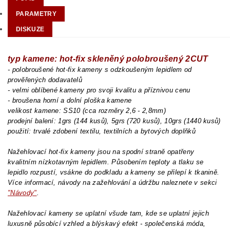
PARAMETRY
DISKUZE
typ kamene: hot-fix skleněný polobroušený 2CUT
- polobroušené hot-fix kameny s odzkoušeným lepidlem od
prověřených dodavatelů
- velmi oblíbené kameny pro svoji kvalitu a příznivou cenu
- broušena horní a dolní ploška kamene
velikost kamene: SS10 (cca rozměry 2,6 - 2,8mm)
prodejní balení: 1grs (144 kusů), 5grs (720 kusů), 10grs (1440 kusů)
použití: trvalé zdobení textilu, textilních a bytových doplňků
Nažehlovací hot-fix kameny jsou na spodní straně opatřeny
kvalitním nízkotavným lepidlem. Působením teploty a tlaku se
lepidlo rozpustí, vsákne do podkladu a kameny se přilepí k tkanině.
Více informací, návody na zažehlování a údržbu naleznete v sekci
"Návody"
.
Nažehlovací kameny se uplatní všude tam, kde se uplatní jejich
luxusně působící vzhled a blýskavý efekt - společenská móda,