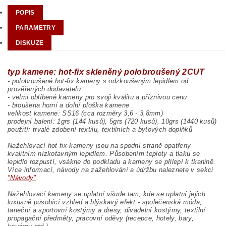
POPIS
PARAMETRY
DISKUZE
typ kamene: hot-fix skleněný polobroušený 2CUT
- polobroušené hot-fix kameny s odzkoušeným lepidlem od
prověřených dodavatelů
- velmi oblíbené kameny pro svoji kvalitu a příznivou cenu
- broušena horní a dolní ploška kamene
velikost kamene: SS16 (cca rozměry 3,6 - 3,8mm)
prodejní balení: 1grs (144 kusů), 5grs (720 kusů), 10grs (1440 kusů)
použití: trvalé zdobení textilu, textilních a bytových doplňků
Nažehlovací hot-fix kameny jsou na spodní straně opatřeny
kvalitním nízkotavným lepidlem. Působením teploty a tlaku se
lepidlo rozpustí, vsákne do podkladu a kameny se přilepí k tkanině.
Více informací, návody na zažehlování a údržbu naleznete v sekci
"Návody"
.
Nažehlovací kameny se uplatní všude tam, kde se uplatní jejich
luxusně působící vzhled a blýskavý efekt - společenská móda,
taneční a sportovní kostýmy a dresy, divadelní kostýmy, textilní
propagační předměty, pracovní oděvy (recepce, hotely, bary,