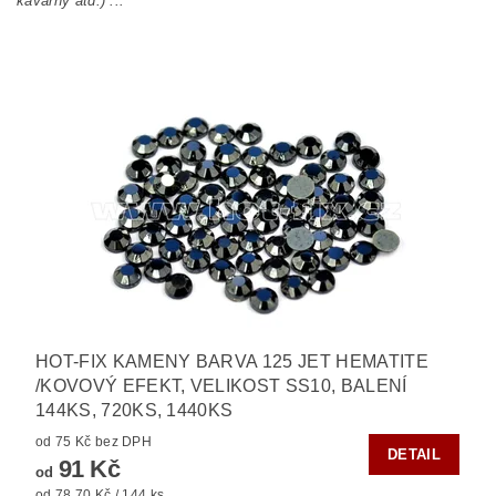
kavárny atd.) ...
HOT-FIX KAMENY BARVA 125 JET HEMATITE
/KOVOVÝ EFEKT, VELIKOST SS10, BALENÍ
144KS, 720KS, 1440KS
od 75 Kč bez DPH
DETAIL
91 Kč
od
od 78,70 Kč / 144 ks