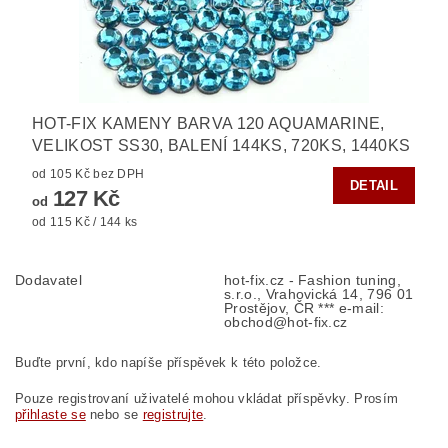
HOT-FIX KAMENY BARVA 120 AQUAMARINE,
VELIKOST SS30, BALENÍ 144KS, 720KS, 1440KS
od 105 Kč bez DPH
DETAIL
127 Kč
od
od 115 Kč / 144 ks
Dodavatel
hot-fix.cz - Fashion tuning,
s.r.o., Vrahovická 14, 796 01
Prostějov, ČR *** e-mail:
obchod@hot-fix.cz
Buďte první, kdo napíše příspěvek k této položce.
Pouze registrovaní uživatelé mohou vkládat příspěvky. Prosím
přihlaste se
nebo se
registrujte
.