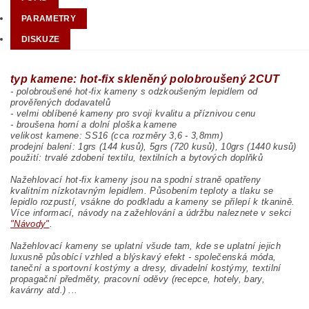
PARAMETRY
DISKUZE
typ kamene: hot-fix skleněný polobroušený 2CUT
- polobroušené hot-fix kameny s odzkoušeným lepidlem od
prověřených dodavatelů
- velmi oblíbené kameny pro svoji kvalitu a příznivou cenu
- broušena horní a dolní ploška kamene
velikost kamene: SS16 (cca rozměry 3,6 - 3,8mm)
prodejní balení: 1grs (144 kusů), 5grs (720 kusů), 10grs (1440 kusů)
použití: trvalé zdobení textilu, textilních a bytových doplňků
Nažehlovací hot-fix kameny jsou na spodní straně opatřeny
kvalitním nízkotavným lepidlem. Působením teploty a tlaku se
lepidlo rozpustí, vsákne do podkladu a kameny se přilepí k tkanině.
Více informací, návody na zažehlování a údržbu naleznete v sekci
"Návody"
.
Nažehlovací kameny se uplatní všude tam, kde se uplatní jejich
luxusně působící vzhled a blýskavý efekt - společenská móda,
taneční a sportovní kostýmy a dresy, divadelní kostýmy, textilní
propagační předměty, pracovní oděvy (recepce, hotely, bary,
kavárny atd.) ...