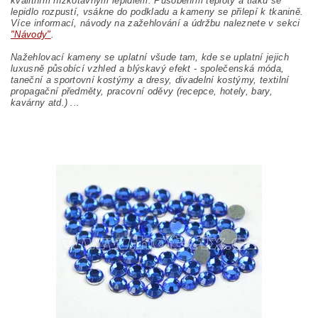
kvalitním nízkotavným lepidlem. Působením teploty a tlaku se
lepidlo rozpustí, vsákne do podkladu a kameny se přilepí k tkanině.
Více informací, návody na zažehlování a údržbu naleznete v sekci
"Návody"
.
Nažehlovací kameny se uplatní všude tam, kde se uplatní jejich
luxusně působící vzhled a blýskavý efekt - společenská móda,
taneční a sportovní kostýmy a dresy, divadelní kostýmy, textilní
propagační předměty, pracovní oděvy (recepce, hotely, bary,
kavárny atd.) ...