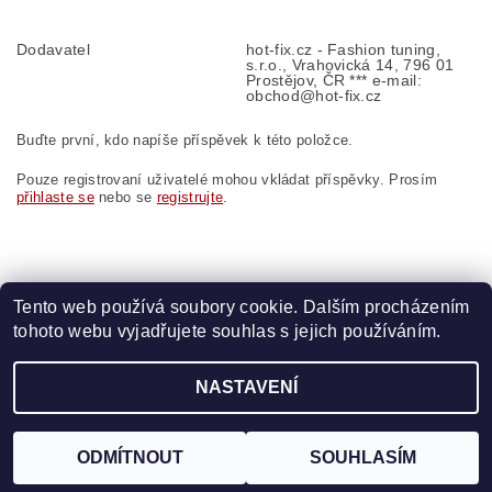
Dodavatel
hot-fix.cz - Fashion tuning,
s.r.o., Vrahovická 14, 796 01
Prostějov, ČR *** e-mail:
obchod@hot-fix.cz
Buďte první, kdo napíše příspěvek k této položce.
Pouze registrovaní uživatelé mohou vkládat příspěvky. Prosím
přihlaste se
nebo se
registrujte
.
Tento web používá soubory cookie. Dalším procházením
tohoto webu vyjadřujete souhlas s jejich používáním.
Zboží.cz
|
Heureka.cz
|
Vyšívací.cz
|
Crystalstyle.cz
NASTAVENÍ
2026 ©
HOT-FIX
, všechna práva vyhrazena
Vytvořil Shoptet
ODMÍTNOUT
SOUHLASÍM