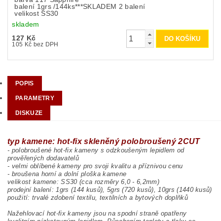
balení 1grs /144ks***SKLADEM 2 balení
velikost SS30
skladem
127 Kč
105 Kč bez DPH
POPIS
PARAMETRY
DISKUZE
typ kamene: hot-fix skleněný polobroušený 2CUT
- polobroušené hot-fix kameny s odzkoušeným lepidlem od
prověřených dodavatelů
- velmi oblíbené kameny pro svoji kvalitu a příznivou cenu
- broušena horní a dolní ploška kamene
velikost kamene: SS30 (cca rozměry 6,0 - 6,2mm)
prodejní balení: 1grs (144 kusů), 5grs (720 kusů), 10grs (1440 kusů)
použití: trvalé zdobení textilu, textilních a bytových doplňků
Nažehlovací hot-fix kameny jsou na spodní straně opatřeny