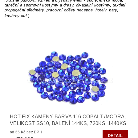
luxusně působící vzhled a blýskavý efekt - společenská móda,
taneční a sportovní kostýmy a dresy, divadelní kostýmy, textilní
propagační předměty, pracovní oděvy (recepce, hotely, bary,
kavárny atd.) ...
HOT-FIX KAMENY BARVA 116 COBALT /MODRÁ,
VELIKOST SS10, BALENÍ 144KS, 720KS, 1440KS
od 65 Kč bez DPH
DETAIL