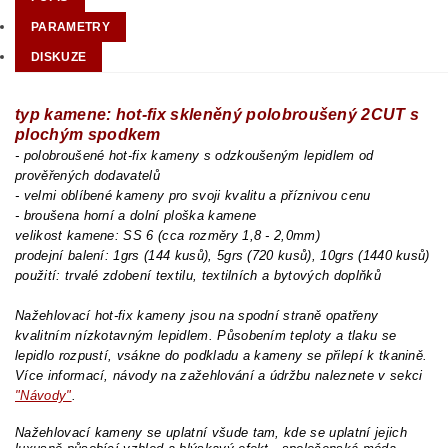
PARAMETRY
DISKUZE
typ kamene: hot-fix skleněný polobroušený 2CUT s
plochým spodkem
- polobroušené hot-fix kameny s odzkoušeným lepidlem od
prověřených dodavatelů
- velmi oblíbené kameny pro svoji kvalitu a příznivou cenu
- broušena horní a dolní ploška kamene
velikost kamene: SS 6 (cca rozměry 1,8 - 2,0mm)
prodejní balení: 1grs (144 kusů), 5grs (720 kusů), 10grs (1440 kusů)
použití: trvalé zdobení textilu, textilních a bytových doplňků
Nažehlovací hot-fix kameny jsou na spodní straně opatřeny
kvalitním nízkotavným lepidlem. Působením teploty a tlaku se
lepidlo rozpustí, vsákne do podkladu a kameny se přilepí k tkanině.
Více informací, návody na zažehlování a údržbu naleznete v sekci
"Návody"
.
Nažehlovací kameny se uplatní všude tam, kde se uplatní jejich