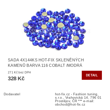
SADA 4X144KS HOT-FIX SKLENĚNÝCH
KAMENŮ BARVA 116 COBALT /MODRÁ
271 Kč bez DPH
DETAIL
328 Kč
Dodavatel
hot-fix.cz - Fashion tuning,
s.r.o., Vrahovická 14, 796 01
Prostějov, ČR *** e-mail:
obchod@hot-fix.cz