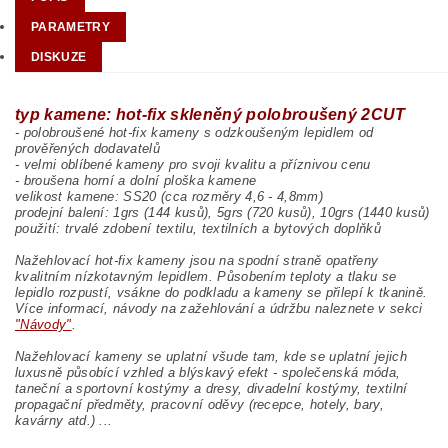
PARAMETRY
DISKUZE
typ kamene: hot-fix skleněný polobroušený 2CUT
- polobroušené hot-fix kameny s odzkoušeným lepidlem od
prověřených dodavatelů
- velmi oblíbené kameny pro svoji kvalitu a příznivou cenu
- broušena horní a dolní ploška kamene
velikost kamene: SS20 (cca rozměry 4,6 - 4,8mm)
prodejní balení: 1grs (144 kusů), 5grs (720 kusů), 10grs (1440 kusů)
použití: trvalé zdobení textilu, textilních a bytových doplňků
Nažehlovací hot-fix kameny jsou na spodní straně opatřeny
kvalitním nízkotavným lepidlem. Působením teploty a tlaku se
lepidlo rozpustí, vsákne do podkladu a kameny se přilepí k tkanině.
Více informací, návody na zažehlování a údržbu naleznete v sekci
"Návody"
.
Nažehlovací kameny se uplatní všude tam, kde se uplatní jejich
luxusně působící vzhled a blýskavý efekt - společenská móda,
taneční a sportovní kostýmy a dresy, divadelní kostýmy, textilní
propagační předměty, pracovní oděvy (recepce, hotely, bary,
kavárny atd.) ...